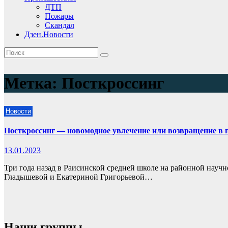
ДТП
Пожары
Скандал
Дзен.Новости
Метка:
Посткроссинг
Новости
Посткроссинг — новомодное увлечение или возвращение в
13.01.2023
Три года назад в Раисинской средней школе на районной нау
Гладышевой и Екатериной Григорьевой…
Наши группы