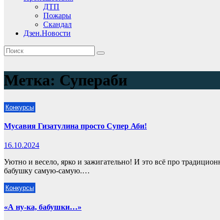
ДТП
Пожары
Скандал
Дзен.Новости
Метка:
Супераби
Конкурсы
Мусавия Гизатулина просто Супер Аби!
16.10.2024
Уютно и весело, ярко и зажигательно! И это всё про традици
бабушку самую-самую.…
Конкурсы
«А ну-ка, бабушки…»