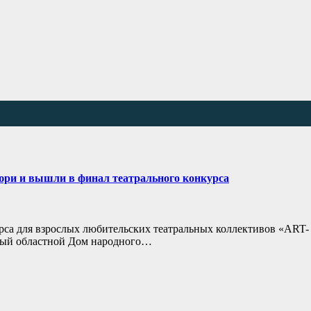
юри и вышли в финал театрального конкурса
рса для взрослых любительских театральных коллективов «ART-
ый областной Дом народного…