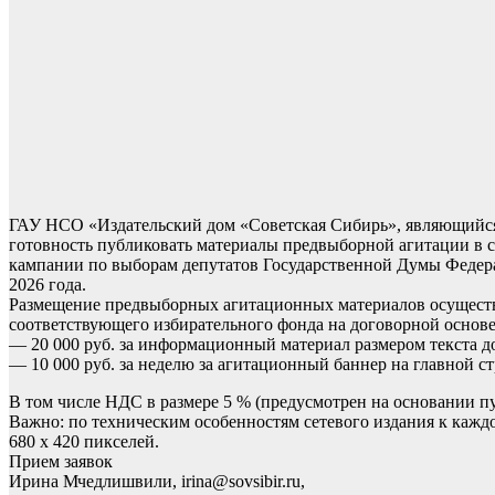
ГАУ НСО «Издательский дом «Советская Сибирь», являющийся у
готовность публиковать материалы предвыборной агитации в се
кампании по выборам депутатов Государственной Думы Федера
2026 года.
Размещение предвыборных агитационных материалов осуществл
соответствующего избирательного фонда на договорной основ
— 20 000 руб. за информационный материал размером текста до
— 10 000 руб. за неделю за агитационный баннер на главной с
В том числе НДС в размере 5 % (предусмотрен на основании пу
Важно: по техническим особенностям сетевого издания к кажд
680 х 420 пикселей.
Прием заявок
Ирина Мчедлишвили, irina@sovsibir.ru,