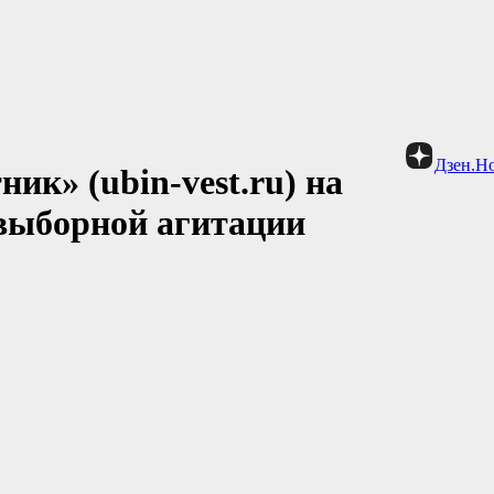
Дзен.Н
ик» (ubin-vest.ru) на
выборной агитации