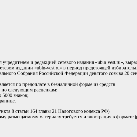
чредителем и редакцией сетевого издания «ubin-vest.ru», выра
тевом издании «ubin-vest.ru» в период предстоящей избиратель
льного Собрания Российской Федерации девятого созыва 20 се
яется по предоплате в безналичной форме из средств
е по следующим расценкам:
 5000 знаков;
транице.
нкта 8 статьи 164 главы 21 Налогового кодекса РФ)
ому размещаемому материалу требуется иллюстрация в формате j