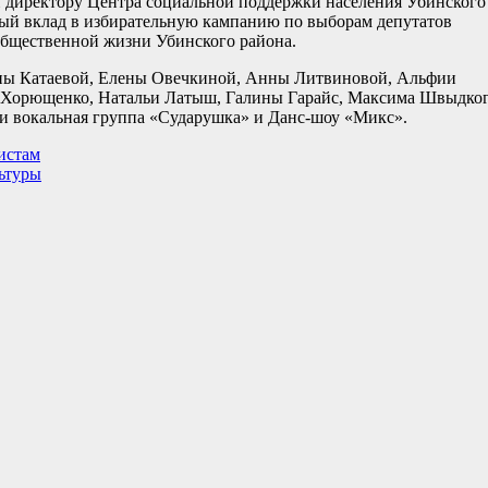
 директору Центра социальной поддержки населения Убинского
ный вклад в избирательную кампанию по выборам депутатов
общественной жизни Убинского района.
лены Катаевой, Елены Овечкиной, Анны Литвиновой, Альфии
 Хорющенко, Натальи Латыш, Галины Гарайс, Максима Швыдког
и вокальная группа «Сударушка» и Данс-шоу «Микс».
истам
ьтуры