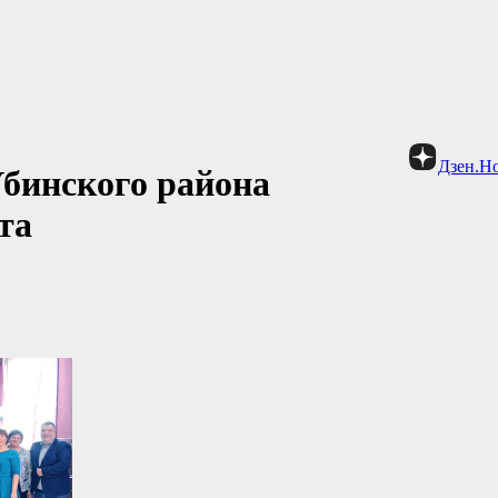
Дзен.Н
бинского района
та