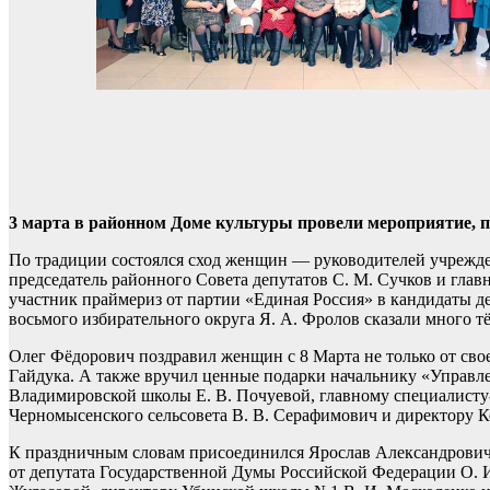
3 марта в районном Доме культуры провели мероприятие,
По традиции состоялся сход женщин — руководителей учрежде
председатель районного Совета депутатов С. М. Сучков и гла
участник праймериз от партии «Единая Россия» в кандидаты д
восьмого избирательного округа Я. А. Фролов сказали много т
Олег Фёдорович поздравил женщин с 8 Марта не только от свое
Гайдука. А также вручил ценные подарки начальнику «Управле
Владимировской школы Е. В. Почуевой, главному специалисту-э
Черномысенского сельсовета В. В. Серафимович и директору 
К праздничным словам присоединился Ярослав Александрович
от депутата Государственной Думы Российской Федерации О. И