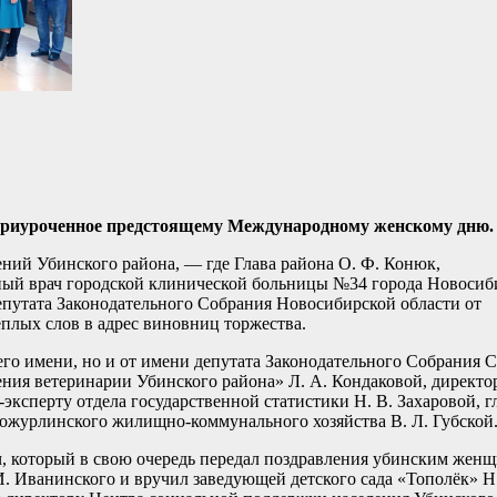
 приуроченное предстоящему Международному женскому дню.
ний Убинского района, — где Глава района О. Ф. Конюк,
вный врач городской клинической больницы №34 города Новосиб
епутата Законодательного Собрания Новосибирской области от
ёплых слов в адрес виновниц торжества.
го имени, но и от имени депутата Законодательного Собрания С
ния ветеринарии Убинского района» Л. А. Кондаковой, директо
ксперту отдела государственной статистики Н. В. Захаровой, г
Кожурлинского жилищно-коммунального хозяйства В. Л. Губской
, который в свою очередь передал поздравления убинским жен
. Иванинского и вручил заведующей детского сада «Тополёк» Н.