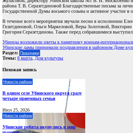
Жуласовой, директору Убинской школы №1 В. И. Москоленко и
района Т. В. Серазетдиновой Благодарственные письма за лич
Государственной Думы восьмого созыва и активное участие в 
В течение всего мероприятия звучали песни в исполнении Е
Гизитдиновой, Ольги Маркеловой, Веры Золотовой, Виктории
Григория Серазетдинова. Также перед собравшимися выступил
Навигация
Убинцы возложили цветы к памятнику воинам-интернационал
Убинские дамы принимали поздравления в районном Доме кул
по
Раздел:
Праздники
записям
Темы:
8 марта
,
Дом культуры
Похожая запись
Новости района
В одном селе Убинского округа сразу
четыре приемных семьи
Июл 25, 2026
Новости района
Убинские ребята окунулись в мир
шахмат