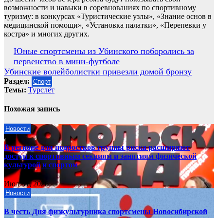
возможности и навыки в соревнованиях по спортивному
туризму: в конкурсах «Туристические узлы», «Знание основ в
медицинской помощи», «Установка палатки», «Перепевки у
костра» и многих других.
Навигация
Юные спортсмены из Убинского поборолись за
первенство в мини-футболе
по
Убинские волейболистки привезли домой бронзу
записям
Раздел:
Спорт
Темы:
Турслёт
Похожая запись
Новости
В регионе для подростков группы риска расширяют
доступ к спортивным секциям и занятиям физической
культурой и спортом
Июл 31, 2026
Новости
В честь Дня физкультурника спортсмены Новосибирской