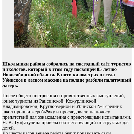
Школьники района собрались на ежегодный слёт туристов
и экологов, который в этом году посвящён 85-летию
Новосибирской области. В пяти километрах от села
Убинское в лесном массиве на поляне разбили палаточный
лагерь.
После общего построения и приветственных выступлений,
юные туристы из Раисинской, Кожурлинской,
Владимировской, Круглоозёрной и Убинской №1 средних
школ прошли жеребьёвку и проследовали на полосу
препятствий для ознакомления с предстоящими испытаниями.
Н. В. Тухфатулина провела соответствующий инструктаж для
детей.
До шести часов вечера ребята будут показывать свои