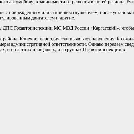
ого автомобиля, в зависимости от решения властей региона, буд
клы с повреждённым или сгнившим глушителем, после установки
гулированным двигателем и другие.
ру ДПС Госавтоинспекции МО МВД России «Каргатский», чтобы
х района. Конечно, периодически выявляют нарушения. К сожа
ь меры административной ответственности. Однако передаем све
х, и на летних площадках, и в группах Госавтоинспекции в