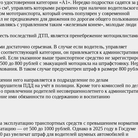
о удостоверения категории «А1». Нередко подростки садятся за 
 см³, управлять которыми разрешено при наличии водительског
дом мототранспорта, который очень популярен у современной
 не предназначен для движения по дорогам общего пользования
равляясь с управлением таким «железным конем», молодые люди
сть последствий ДТП, является пренебрежение мотоциклистам
 достаточно серьезная. В случае если водитель, управляет
 соответствующей категории, он привлекается к административ
лей. Если указанное выше транспортное средство не зарегистрир
 500 до 800 рублей с эвакуацией мотоцикла на штрафстоянку. Не
ахования. В таком случае предусмотрен штраф в размере 800 рубл
шении него направляется в подразделение по делам
арушителя ПДД на учёт в полиции. Кроме того комиссией по де
с о привлечении родителей несовершеннолетнего к администрат
ение ими обязанности по содержанию и воспитанию
 за эксплуатацию транспортных средств с превышением нормати
луатацию — от 500 до 1000 рублей. Однако в 2025 году в Госдуме
0 раз увеличат штраф для водителей шумных автомобилей и