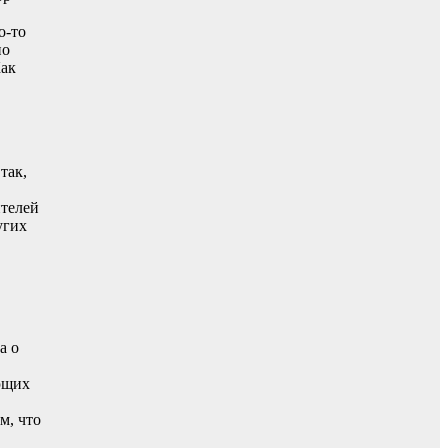
о-то
по
Как
так,
ителей
угих
а о
ющих
м, что