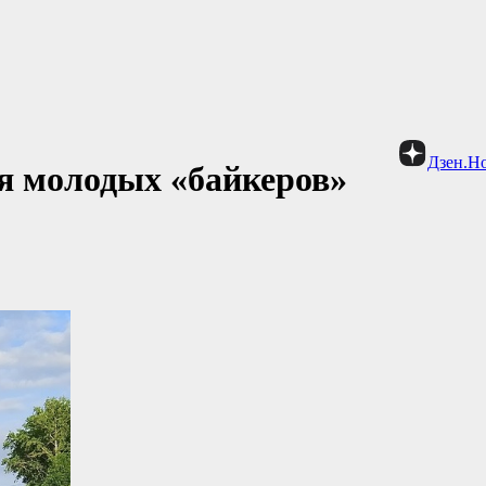
Дзен.Н
я молодых «байкеров»