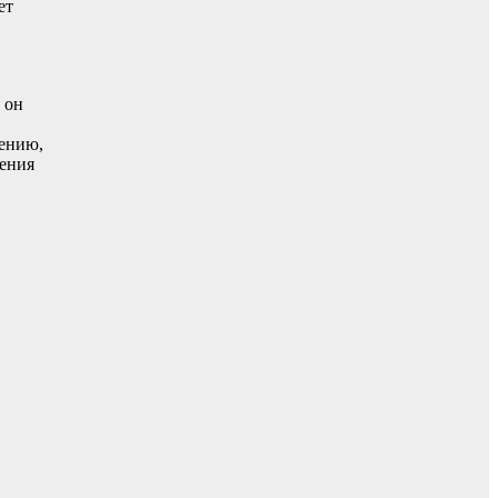
ет
 он
лению,
дения