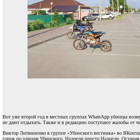
Вот уже второй год в местных группах WhatsApp убинцы возм
не дают отдыхать. Также и в редакцию поступают жалобы от ч
Виктор Литвиненко в группе «Убинского вестника» во ВКонтак
гонок по улицам Убинского. Надоели просто Надоели. Останав