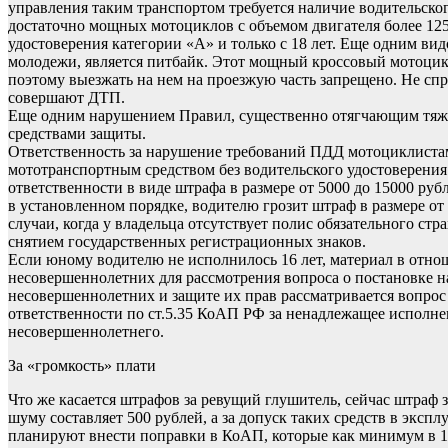
управления таким транспортом требуется наличие водительског
достаточно мощных мотоциклов с объемом двигателя более 125
удостоверения категории «А» и только с 18 лет. Еще одним ви
молодежи, является питбайк. Этот мощный кроссовый мотоцикл
поэтому выезжать на нем на проезжую часть запрещено. Не сп
совершают ДТП.
Еще одним нарушением Правил, существенно отягчающим тяже
средствами защиты.
Ответственность за нарушение требований ПДД мотоциклистами
мототранспортным средством без водительского удостоверения
ответственности в виде штрафа в размере от 5000 до 15000 руб
в установленном порядке, водителю грозит штраф в размере от
случаи, когда у владельца отсутствует полис обязательного стр
снятием государственных регистрационных знаков.
Если юному водителю не исполнилось 16 лет, материал в отно
несовершеннолетних для рассмотрения вопроса о постановке н
несовершеннолетних и защите их прав рассматривается вопро
ответственности по ст.5.35 КоАП РФ за ненадлежащее исполн
несовершеннолетнего.
За «громкость» плати
Что же касается штрафов за ревущий глушитель, сейчас штраф
шуму составляет 500 рублей, а за допуск таких средств в эксп
планируют внести поправки в КоАП, которые как минимум в 1