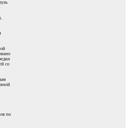
руль
о
,
и
ной
овано
редки
ей со
лам
ивной
вов по