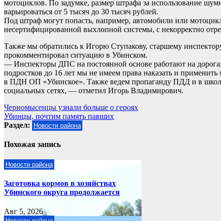
мотоциклов. По задумке, размер штрафа за использование шумн
варьироваться от 5 тысяч до 30 тысяч рублей.
Под штраф могут попасть, например, автомобили или мотоци
несертифицированной выхлопной системы, с некорректно отре
Также мы обратились к Игорю Ступакову, старшему инспекто
прокомментировал ситуацию в Убинском.
— Инспекторы ДПС на постоянной основе работают на дорога
подростков до 16 лет мы не имеем права наказать и применит
в ПДН ОП «Убинское». Также ведем пропаганду ПДД и в школа
социальных сетях, — отметил Игорь Владимирович.
Навигация
Черномысенцы узнали больше о героях
Убинцы, почтим память павших
по
Раздел:
Новости района
записям
Похожая запись
Новости района
Заготовка кормов в хозяйствах
Убинского округа продолжается
Авг 5, 2026
Новости района