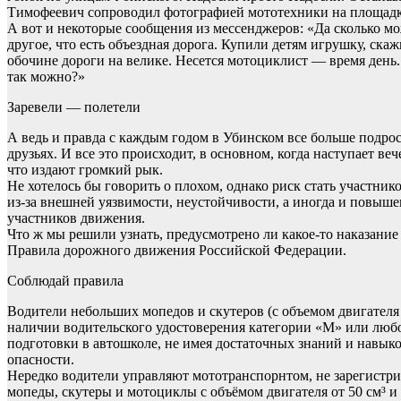
Тимофеевич сопроводил фотографией мототехники на площадке
А вот и некоторые сообщения из мессенджеров: «Да сколько мож
другое, что есть объездная дорога. Купили детям игрушку, ска
обочине дороги на велике. Несется мотоциклист — время день. 
так можно?»
Заревели — полетели
А ведь и правда с каждым годом в Убинском все больше подро
друзьях. И все это происходит, в основном, когда наступает веч
что издают громкий рык.
Не хотелось бы говорить о плохом, однако риск стать участни
из-за внешней уязвимости, неустойчивости, а иногда и повыше
участников движения.
Что ж мы решили узнать, предусмотрено ли какое-то наказание
Правила дорожного движения Российской Федерации.
Соблюдай правила
Водители небольших мопедов и скутеров (с объемом двигателя 
наличии водительского удостоверения категории «М» или любо
подготовки в автошколе, не имея достаточных знаний и навы
опасности.
Нередко водители управляют мототранспорнтом, не зарегистри
мопеды, скутеры и мотоциклы с объёмом двигателя от 50 см³ 