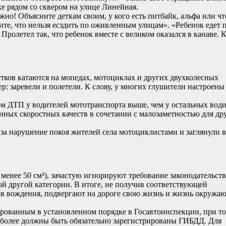
 рядом со сквером на улице Линейная.
но! Объясните деткам своим, у кого есть питбайк, альфа или чт
жите, что нельзя есздить по оживленным улицам». «Ребенок едет 
Пролетел так, что ребенок вместе с великом оказался в канаве. 
стков катаются на мопедах, мотоциклах и других двухколесных
ер: заревели и полетели. К слову, у многих глушители настроены 
ком ДТП у водителей мототранспорта выше, чем у остальных вод
нных скоростных качеств в сочетании с малозаметностью для др
 за нарушение покоя жителей села мотоциклистами и заглянули в
менее 50 см³), зачастую игнорируют требование законодательств
й другой категории. В итоге, не получив соответствующей
ков вождения, подвергают на дороге свою жизнь и жизнь окружа
рованным в установленном порядке в Госавтоинспекции, при то
и более должны быть обязательно зарегистрированы ГИБДД. Для