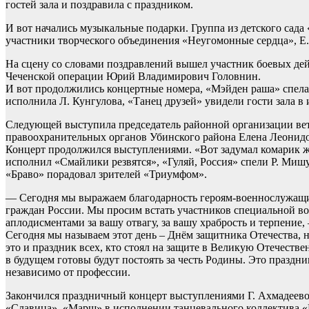
гостей зала и поздравила с праздником.
И вот начались музыкальные подарки. Группа из детского сада
участники творческого объединения «Неугомонные сердца», Е.
На сцену со словами поздравлений вышел участник боевых де
Чеченской операции Юрий Владимирович Головнин.
И вот продолжились концертные номера, «Мэйден раша» спела
исполнила Л. Кунгулова, «Танец друзей» увидели гости зала в
Следующей выступила председатель районной организации вет
правоохранительных органов Убинского района Елена Леонид
Концерт продолжился выступлениями. «Вот задумал комарик ж
исполнил «Смайлики резвятся», «Гуляй, Россия» спели Р. Миш
«Браво» порадовал зрителей «Триумфом».
— Сегодня мы выражаем благодарность героям-военнослужащим
граждан России. Мы просим встать участников специальной в
аплодисментами за вашу отвагу, за вашу храбрость и терпени
Сегодня мы называем этот день – Днём защитника Отечества, н
это и праздник всех, кто стоял на защите в Великую Отечестве
в будущем готовы будут постоять за честь Родины. Это праздник
независимо от профессии.
Закончился праздничный концерт выступлениями Г. Ахмадеевой
«Славица», «Марш» в исполнении танцевального коллектива 