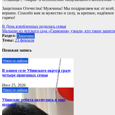
Защитники Отечества! Мужчины! Мы поздравляем вас от всей
вершин. Спасибо вам за мужество и силу, за крепкое, надёжное
горячо!
Навигация
В День влюбленных родилась семья
Малыши из детского сада «Гармония» узнали, кто такие защит
по
Раздел:
Праздники
записям
Темы:
23 февраля
Похожая запись
Новости района
В одном селе Убинского округа сразу
четыре приемных семьи
Июл 25, 2026
Новости района
Убинские ребята окунулись в мир
шахмат
Июл 19, 2026