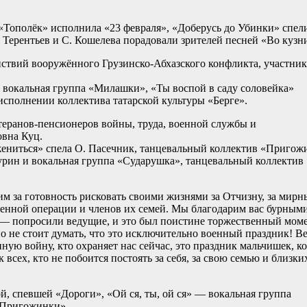
 «Тополёк» исполнила «23 февраля», «Доберусь до Убинки» спел
 Терентьев и С. Кошелева порадовали зрителей песней «Во кузн
йствий вооружённого Грузинско-Абхазского конфликта, участник
 вокальная группа «Милашки», «Ты воспой в саду соловейка»
 исполнении коллектива татарской культуры «Берге».
еранов-пенсионеров войны, труда, военной службы и
овна Куц.
ениться» спела О. Пасечник, танцевальный коллектив «Пригож
урин и вокальная группа «Сударушка», танцевальный коллектив
 за готовность рисковать своими жизнями за Отчизну, за мирн
оенной операции и членов их семей. Мы благодарим вас бурным
е, — попросили ведущие, и это был поистине торжественный мом
о не стоит думать, что это исключительно военный праздник! В
нную войну, кто охраняет нас сейчас, это праздник мальчишек, к
 всех, кто не побоится постоять за себя, за свою семью и близки
, спевшей «Дороги», «Ой ся, ты, ой ся» — вокальная группа
«Пригожинки».