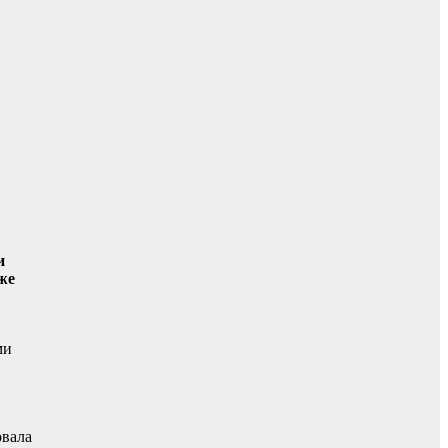
и
же
ми
.
овала