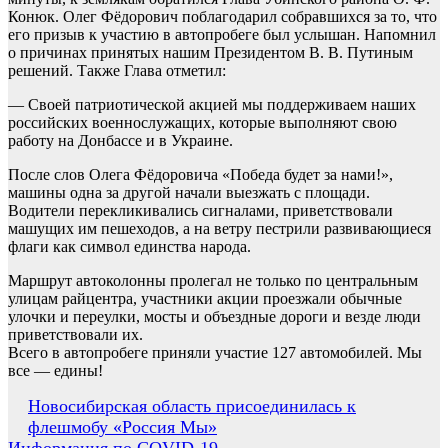
Конюк. Олег Фёдорович поблагодарил собравшихся за то, что
его призыв к участию в автопробеге был услышан. Напомнил
о причинах принятых нашим Президентом В. В. Путиным
решений. Также Глава отметил:
— Своей патриотической акцией мы поддерживаем наших
российских военнослужащих, которые выполняют свою
работу на Донбассе и в Украине.
После слов Олега Фёдоровича «Победа будет за нами!»,
машины одна за другой начали выезжать с площади.
Водители перекликивались сигналами, приветствовали
машущих им пешеходов, а на ветру пестрили развивающиеся
флаги как символ единства народа.
Маршрут автоколонны пролегал не только по центральным
улицам райцентра, участники акции проезжали обычные
улочки и переулки, мосты и объездные дороги и везде люди
приветствовали их.
Всего в автопробеге приняли участие 127 автомобилей. Мы
все — едины!
Навигация
Новосибирская область присоединилась к
флешмобу «Россия Мы»
по