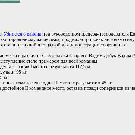
ы Убинского района
под руководством тренера-преподавателя Е
зэкипировочному жиму лежа, продемонстрировав не только силу
ия стали отличной площадкой для демонстрации спортивных
е места в различных весовых категориях. Вадим Дубук Вадим (9
е выступление стало примером для всей команды.
тала, заняв I место с результатом 112,5 кг.
зультат 95 кг.
5 кг.
неся команде еще одно III место с результатом 45 кг.
достойное II командное место, оставив позади соперников из ч