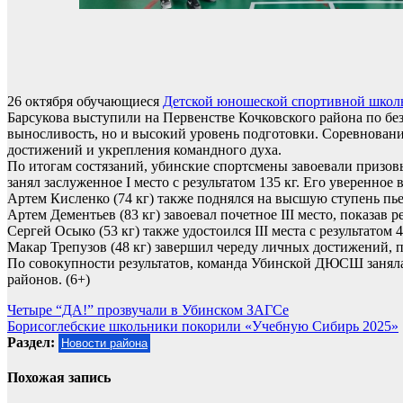
26 октября обучающиеся
Детской юношеской спортивной школ
Барсукова выступили на Первенстве Кочковского района по бе
выносливость, но и высокий уровень подготовки. Соревнован
достижений и укрепления командного духа.
По итогам состязаний, убинские спортсмены завоевали призовы
занял заслуженное I место с результатом 135 кг. Его уверенно
Артем Кисленко (74 кг) также поднялся на высшую ступень пьедес
Артем Дементьев (83 кг) завоевал почетное III место, показав ре
Сергей Осыко (53 кг) также удостоился III места с результатом 4
Макар Трепузов (48 кг) завершил череду личных достижений, при
По совокупности результатов, команда Убинской ДЮСШ заняла 
районов. (6+)
Навигация
Четыре “ДА!” прозвучали в Убинском ЗАГСе
Борисоглебские школьники покорили «Учебную Сибирь 2025»
по
Раздел:
Новости района
записям
Похожая запись