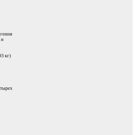
вгения
 и
3 кг)
етырех