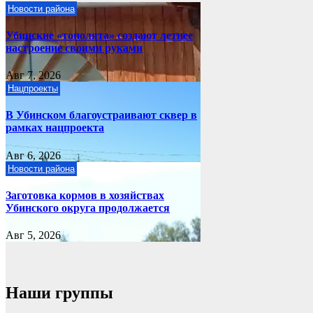
Новости района
Убинские «тополята» создают летнее
настроение своими руками
Авг 7, 2026
Нацпроекты
В Убинском благоустраивают сквер в
рамках нацпроекта
Авг 6, 2026
Новости района
Заготовка кормов в хозяйствах
Убинского округа продолжается
Авг 5, 2026
Наши группы