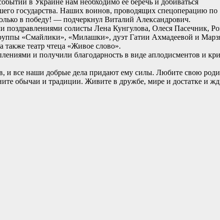
обытий в Украине нам необходимо её беречь и добиваться
ашего государства. Наших воинов, проводящих спецоперацию по
только в победу! — подчеркнул Виталий Александрович.
ими поздравлениями солисты Лена Кунгулова, Олеся Пасечник, Р
группы «Смайлики», «Милашки», дуэт Гатии Ахмадеевой и Марз
 также театр чтеца «Живое слово».
плениями и получили благодарность в виде аплодисментов и кр
ев, и все наши добрые дела придают ему силы. Любите свою род
ните обычаи и традиции. Живите в дружбе, мире и достатке и жд