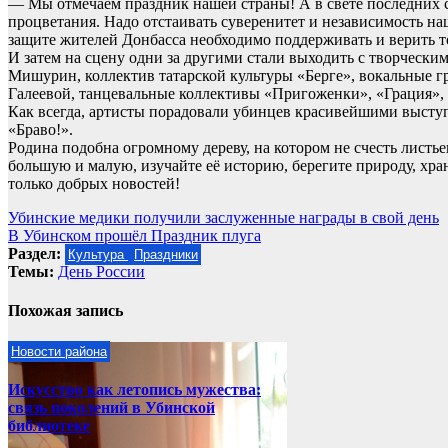
— Мы отмечаем праздник нашей страны! А в свете последних с
процветания. Надо отстаивать суверенитет и независимость н
защите жителей Донбасса необходимо поддерживать и верить 
И затем на сцену одни за другими стали выходить с творческ
Мишурин, коллектив татарской культуры «Берге», вокальные 
Галеевой, танцевальные коллективы «Пригоженки», «Грация», а
Как всегда, артисты порадовали убинцев красивейшими высту
«Браво!».
Родина подобна огромному дереву, на котором не счесть листь
большую и малую, изучайте её историю, берегите природу, хра
только добрых новостей!
Навигация
Убинские медики получили заслуженные награды в свой день
В Убинском прошёл Праздник плуга
по
Раздел:
Культура
Праздники
записям
Темы:
День России
Похожая запись
Новости района
Искусство как летопись мужества:
связь поколений в Убинской
библиотеке