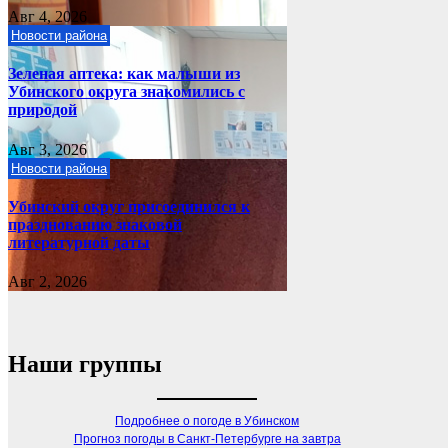
Авг 4, 2026
Новости района
Зеленая аптека: как малыши из
Убинского округа знакомились с
природой
Авг 3, 2026
Новости района
Убинский округ присоединился к
празднованию знаковой
литературной даты
Авг 2, 2026
Наши группы
Подробнее о погоде в Убинском
Прогноз погоды в Санкт-Петербурге на завтра