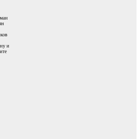
оман
ян
иков
ину и
ите