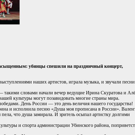
насыщенным: убинцы спешили на праздничный концерт,
 выступлениями наших артистов, играла музыка, и звучали песни
— такими словами начали вечер ведущие Ирина Скуратова и Ал
нашей культуры могут позавидовать многие страны мира.
победами. День России — это день величия нашего государства!
ина и исполнила песню «Душа моя прописана в России». Вален
м пела, что душа замирала. И зритель осыпал артистку долгими
культуры и спорта администрации Убинского района, поприветс