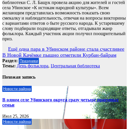
библиотеки С. Л. Бащук провела акцию для жителей и гостей
села Убинское «К истокам народной культуры». Всем
желающим представилась возможность показать свою
смекалку и наблюдательность, отвечая на вопросы викторины
с вариантами ответов о быте русского народа. К устаревшему
слову подбирали подходящие ответы, отгадывали жанр
фольклора. Каждый участник акции получил поощрительный
приз.
Навигация
Ещё одна пара в Убинском районе стала счастливее
В Новой Качёмке пышно отметили Курбан-байрам
по
Раздел:
Праздники
записям
Темы:
День фольклора
,
Центральная библиотека
Похожая запись
Новости района
В одном селе Убинского округа сразу четыре приемных
семьи
Июл 25, 2026
Новости района