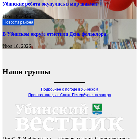
Убинские ребята окунулись в мир шахмат
Июл 19, 2026
Новости района
В Убинском округе отметили День фольклора
Июл 18, 2026
Наши группы
Подробнее о погоде в Убинском
Прогноз погоды в Санкт-Петербурге на завтра
16+ © 2024 ubin-vest.ru — сетевое издание. Свидетельство о