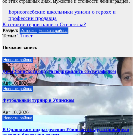
об этих страшных днях, мужестве и стойкости ленинградцев.
Навигация
Борисоглебские школьники узнали о героях и
профессии продавца
по
Кто такие герои нашего Отечества?
записям
Раздел:
История
Новости района
Темы:
ТГпост
Похожая запись
Новости района
Дети Убинского округа подружились со светофором
Авг 10, 2026
Новости района
Футбольный турнир в Убинском
Авг 10, 2026
Новости района
В Орловском подразделении Убинского округа приобрели
косилку, благодаря гранту