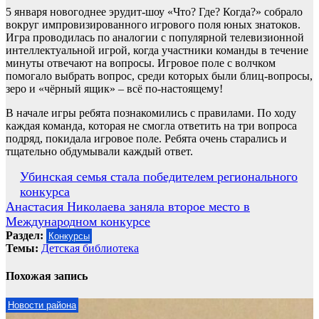
5 января новогоднее эрудит-шоу «Что? Где? Когда?» собрало
вокруг импровизированного игрового поля юных знатоков.
Игра проводилась по аналогии с популярной телевизионной
интеллектуальной игрой, когда участники команды в течение
минуты отвечают на вопросы. Игровое поле с волчком
помогало выбрать вопрос, среди которых были блиц-вопросы,
зеро и «чёрный ящик» – всё по-настоящему!
В начале игры ребята познакомились с правилами. По ходу
каждая команда, которая не смогла ответить на три вопроса
подряд, покидала игровое поле. Ребята очень старались и
тщательно обдумывали каждый ответ.
Навигация
Убинская семья стала победителем регионального
конкурса
по
Анастасия Николаева заняла второе место в
записям
Международном конкурсе
Раздел:
Конкурсы
Темы:
Детская библиотека
Похожая запись
Новости района