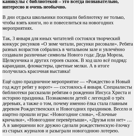
каникулы с библиотекой – это всегда познавательно,
интересно и очень необычно.
В дни отдыха школьники посещали библиотеку не только,
чтобы взять книги, но и повеселиться на новогодних
мероприятиях.
Так, 3 января для юных читателей состоялся творческий
конкурс рисунков «О зиме читали, рисунки рисовали». Ребята
разных возрастов собрались в читальном зале и увлечённо
создавали различные символы Нового года: Деда Мороза,
Щелкунчика и других героев сказок. В ход шло всё подряд:
карандаши, фломастеры, цветные мелки. А в итоге
получилась красочная выставка!
Ещё одно праздничное мероприятие — «Рождество и Новый
год ждут ребят у ворот» — состоялось 4 января. Специалисты
библиотеки рассказали ребятам о рождении Иисуса Христа и
историю праздника. Познакомили детей с легендой о трёх
деревьях, а также о том, почему именно ёлка стала главным
деревом Рождественских и Новогодних праздников. Весело и
азартно прошли игры: «Новогодние слова», «Ёлочные
кричалки», «Новогодние перевёртыши», «Друзья или нет» …
А в завершении все дружно сделали рождественскую ёлочку
из старых журналов и разыграли новогоднюю лотерею.