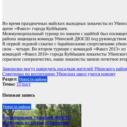
Во время праздничных майских выходных хоккеисты из Убинско
арене «Факел» города Куйбышев.
Межмуниципальный турнир по хоккею с шайбой был посвящен 
района защищала команда Убинской ДЮСШ под руководством т
В первой ледовой схватке с барабинскими спортсменами убинс
свои – четыре. Во втором турнире с командой «Факел 2013» из г
командой «Факел 2010» города Куйбышев хоккеисты Убинского 
серьезное соперничество, наши хоккеисты заняли почетное втор
Навигация
Заморозки могут навредить посадкам жителей Убинского райо
Советники по воспитанию Убинских школ учатся новому
по
Раздел:
Новости района
записям
Темы:
ТГпост
Похожая запись
Новости района
Воспитанники Убинской ДЮСШ
вернулись из лагеря «Поколение