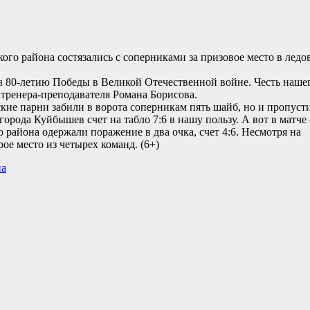
го района состязались с соперниками за призовое место в ледо
80-летию Победы в Великой Отечественной войне. Честь наше
ренера-преподавателя Романа Борисова.
кие парни забили в ворота соперникам пять шайб, но и пропуст
орода Куйбышев счет на табло 7:6 в нашу пользу. А вот в матче 
района одержали поражение в два очка, счет 4:6. Несмотря на
ое место из четырех команд. (6+)
на