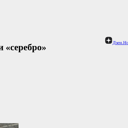
Дзен.Н
и «серебро»