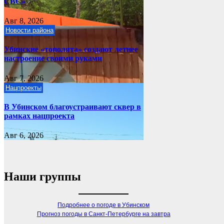
СВС»
Авг 8, 2026
Новости района
Убинские «тополята» создают летнее
настроение своими руками
Авг 7, 2026
Нацпроекты
В Убинском благоустраивают сквер в
рамках нацпроекта
Авг 6, 2026
Наши группы
Подробнее о погоде в Убинском
Прогноз погоды в Санкт-Петербурге на завтра