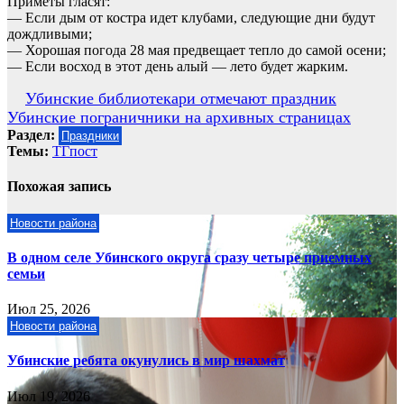
Приметы гласят:
— Если дым от костра идет клубами, следующие дни будут
дождливыми;
— Хорошая погода 28 мая предвещает тепло до самой осени;
— Если восход в этот день алый — лето будет жарким.
Навигация
Убинские библиотекари отмечают праздник
Убинские пограничники на архивных страницах
по
Раздел:
Праздники
записям
Темы:
ТГпост
Похожая запись
Новости района
В одном селе Убинского округа сразу четыре приемных
семьи
Июл 25, 2026
Новости района
Убинские ребята окунулись в мир шахмат
Июл 19, 2026