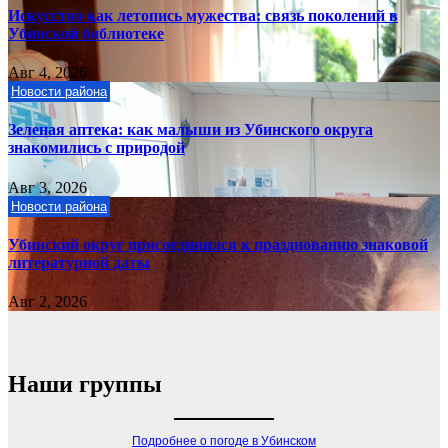
Искусство как летопись мужества: связь поколений в
Убинской библиотеке
Авг 4, 2026
Новости района
Зеленая аптека: как малыши из Убинского округа
знакомились с природой
Авг 3, 2026
Новости района
Убинский округ присоединился к празднованию знаковой
литературной даты
Авг 2, 2026
Наши группы
Подробнее о погоде в Убинском