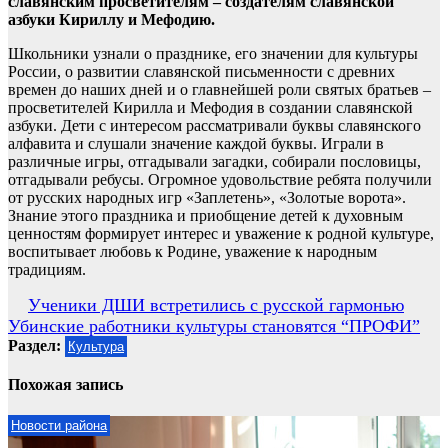
славянским просветителям – создателям славянской
азбуки Кириллу и Мефодию.
Школьники узнали о празднике, его значении для культуры
России, о развитии славянской письменности с древних
времен до наших дней и о главнейшей роли святых братьев –
просветителей Кирилла и Мефодия в создании славянской
азбуки. Дети с интересом рассматривали буквы славянского
алфавита и слушали значение каждой буквы. Играли в
различные игры, отгадывали загадки, собирали пословицы,
отгадывали ребусы. Огромное удовольствие ребята получили
от русских народных игр «Заплетень», «Золотые ворота».
Знание этого праздника и приобщение детей к духовным
ценностям формирует интерес и уважение к родной культуре,
воспитывает любовь к Родине, уважение к народным
традициям.
Навигация
Ученики ДШИ встретились с русской гармонью
Убинские работники культуры становятся “ПРОФИ”
по
Раздел:
Культура
записям
Похожая запись
Новости района