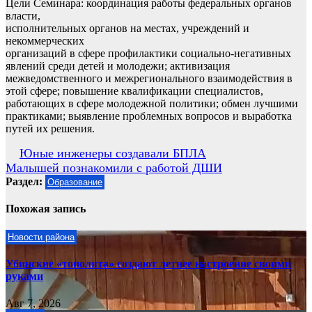
Цели Семинара: координация работы федеральных органов
власти,
исполнительных органов на местах, учреждений и
некоммерческих
организаций в сфере профилактики социально-негативных
явлений среди детей и молодежи; активизация
межведомственного и межрегионального взаимодействия в
этой сфере; повышение квалификации специалистов,
работающих в сфере молодежной политики; обмен лучшими
практиками; выявление проблемных вопросов и выработка
путей их решения.
Навигация
Юные инженеры создавали БПЛА
Малышей познакомили с работой ДШИ
по
Раздел:
Образование
записям
Похожая запись
Новости района
Убинские «тополята» создают летнее настроение своими
руками
Авг 7, 2026