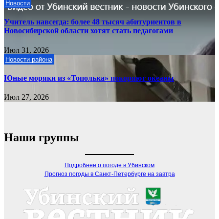
Новости
Учитель навсегда: более 48 тысяч абитуриентов в
Новосибирской области хотят стать педагогами
Июл 31, 2026
Новости района
Юные моряки из «Тополька» покоряют океаны
Июл 27, 2026
Наши группы
Подробнее о погоде в Убинском
Прогноз погоды в Санкт-Петербурге на завтра