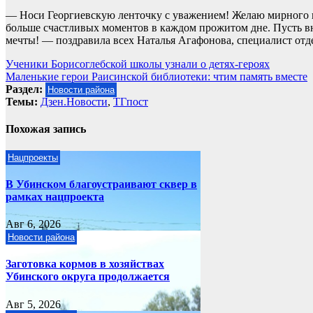
— Носи Георгиевскую ленточку с уважением! Желаю мирного не
больше счастливых моментов в каждом прожитом дне. Пусть вну
мечты! — поздравила всех Наталья Агафонова, специалист отд
Навигация
Ученики Борисоглебской школы узнали о детях-героях
Маленькие герои Раисинской библиотеки: чтим память вместе
по
Раздел:
Новости района
записям
Темы:
Дзен.Новости
,
ТГпост
Похожая запись
Нацпроекты
В Убинском благоустраивают сквер в
рамках нацпроекта
Авг 6, 2026
Новости района
Заготовка кормов в хозяйствах
Убинского округа продолжается
Авг 5, 2026