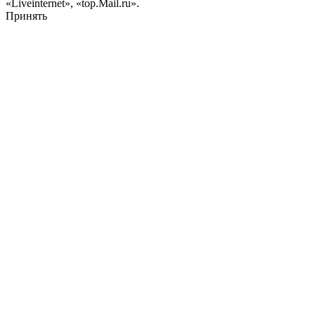
«Liveinternet», «top.Mail.ru».
Принять