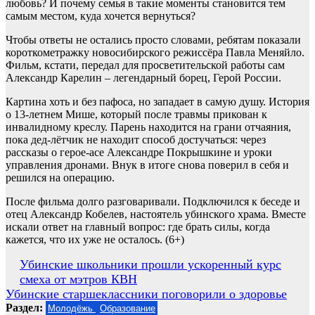
любовь? И почему семья в такие моменты становится тем
самым местом, куда хочется вернуться?
Чтобы ответы не остались просто словами, ребятам показали
короткометражку новосибирского режиссёра Павла Меняйло.
Фильм, кстати, передал для просветительской работы сам
Александр Карелин – легендарный борец, Герой России.
Картина хоть и без пафоса, но западает в самую душу. История
о 13-летнем Мише, который после травмы прикован к
инвалидному креслу. Парень находится на грани отчаяния,
пока дед-лётчик не находит способ достучаться: через
рассказы о герое-асе Александре Покрышкине и уроки
управления дронами. Внук в итоге снова поверил в себя и
решился на операцию.
После фильма долго разговаривали. Подключился к беседе и
отец Александр Кобелев, настоятель убинского храма. Вместе
искали ответ на главный вопрос: где брать силы, когда
кажется, что их уже не осталось. (6+)
Навигация
Убинские школьники прошли ускоренный курс
смеха от мэтров КВН
по
Убинские старшеклассники поговорили о здоровье
записям
Раздел:
Молодёжь
Образование