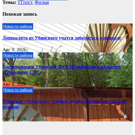
Темы:
ТГпост
,
Фильм
Похожая запись
Новости района
Дошколята из Убинского учатся заботиться о природе
Авг 9, 2026
Новости района
Воспитанники Убинской ДЮСШ вернулись из лагеря
«Поколение СВС»
Авг 8, 2026
Новости района
Убинские «тополята» создают летнее настроение своими
руками
Авг 7, 2026