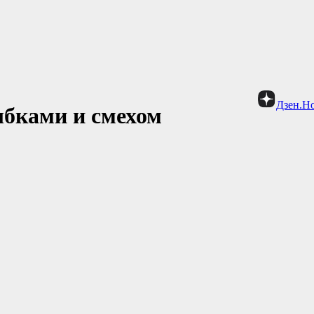
Дзен.Н
ыбками и смехом