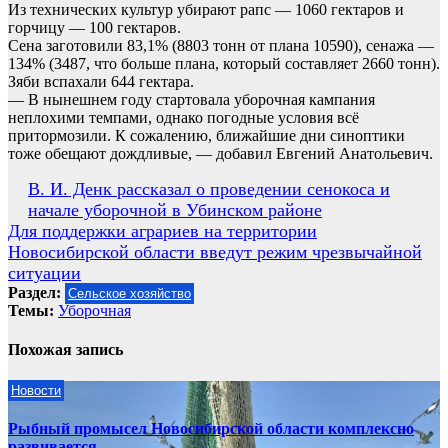
Из технических культур убирают рапс — 1060 гектаров и
горчицу — 100 гектаров.
Сена заготовили 83,1% (8803 тонн от плана 10590), сенажа —
134% (3487, что больше плана, который составляет 2660 тонн).
Зяби вспахали 644 гектара.
— В нынешнем году стартовала уборочная кампания
неплохими темпами, однако погодные условия всё
притормозили. К сожалению, ближайшие дни синоптики
тоже обещают дождливые, — добавил Евгений Анатольевич.
Навигация
В. И. Денк рассказал о проведении сенокоса и
начале уборочной в Убинском районе
по
Для поддержки аграриев на территории
записям
Новосибирской области введут режим чрезвычайной
ситуации
Раздел:
Сельское хозяйство
Темы:
Уборочная
Похожая запись
Новости
Рыбный промысел Новосибирской области комплексно
развивается