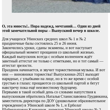
О, эта юность!.. Пора надежд, мечтаний… Один из дней
этой замечательной поры – Выпускной вечер в школе.
Для учащихся Убинских средних школ № 1 и № 2
праздничные балы состоялись 25 и 26 июня.
Закончились уроки, сданы экзамены, и вот наступает
официальный момент прощания со школьной жизнью.
Каждый выпускник всегда с особым волнением ждёт
заветный аттестат не только с отметками, но и тот самый —
аттестат зрелости.
Праздник начинается, и звучит торжественная музыка. И вот
они — виновники торжества! Выпускники-2021 выходят
нарядные, с улыбками на лице, но в то же время с особой
грустью в глазах: прощаются со школьной партой и бегут
навстречу пока ещё неизвестному будущему.
Первыми в такой особый день со словами напутствия к
выпускникам обратились Наталья Станиславовна Грудянкина,
заместитель директора по ДОУ (дошкольное образовательное
учреждение) в Убинской школе № 1, и Ерболат
Шаймуратович Кашкиров, директор Убинской школы № 2.