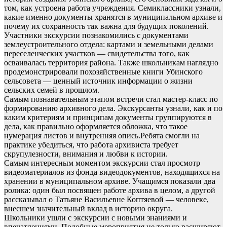
том, как устроена работа учреждения. Семиклассники узнали,
какие именно документы хранятся в муниципальном архиве и
почему их сохранность так важна для будущих поколений.
Участники экскурсии познакомились с документами
землеустроительного отдела: картами и земельными делами
переселенческих участков — свидетельства того, как
осваивалась территория района. Также школьникам наглядно
продемонстрировали похозяйственные книги Убинского
сельсовета — ценный источник информации о жизни
сельских семей в прошлом.
Самым познавательным этапом встречи стал мастер-класс по
формированию архивного дела. Экскурсанты узнали, как и по
каким критериям и принципам документы группируются в
дела, как правильно оформляется обложка, что такое
нумерация листов и внутренняя опись.Ребята смогли на
практике убедиться, что работа архивиста требует
скрупулезности, внимания и любви к истории.
Самым интересным моментом экскурсии стал просмотр
видеоматериалов из фонда видеодокументов, находящихся на
хранении в муниципальном архиве. Учащимся показали два
ролика: один был посвящен работе архива в целом, а другой
рассказывал о Татьяне Васильевне Коптяевой — человеке,
внесшем значительный вклад в историю округа.
Школьники ушли с экскурсии с новыми знаниями и
впечатлениями. Подобные мероприятия не только расширяют