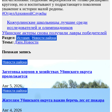
кругозор, но и воспитывают у подрастающего поколения
уважение к истории малой родины.
#ОтделАрхивнойСлужбы
Навигация
Кожурлинские школьницы лучшие среди
исследователей и олимпиадников
по
Убинские актеры снова получили лавры победителей
записям
Раздел:
История
Новости района
Темы:
Дзен.Новости
Похожая запись
Новости района
Заготовка кормов в хозяйствах Убинского округа
продолжается
Авг 5, 2026
Новости района
Жителям Убинского округа важно беречь лес от пожара
Авг 4, 2026