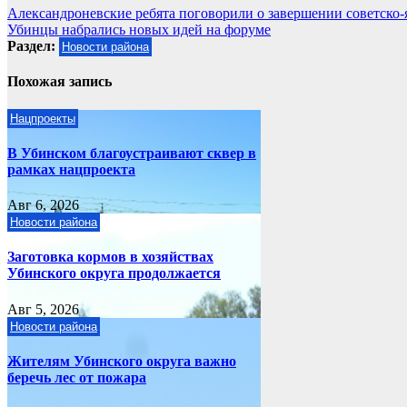
Навигация
Александроневские ребята поговорили о завершении советско
Убинцы набрались новых идей на форуме
по
Раздел:
Новости района
записям
Похожая запись
Нацпроекты
В Убинском благоустраивают сквер в
рамках нацпроекта
Авг 6, 2026
Новости района
Заготовка кормов в хозяйствах
Убинского округа продолжается
Авг 5, 2026
Новости района
Жителям Убинского округа важно
беречь лес от пожара