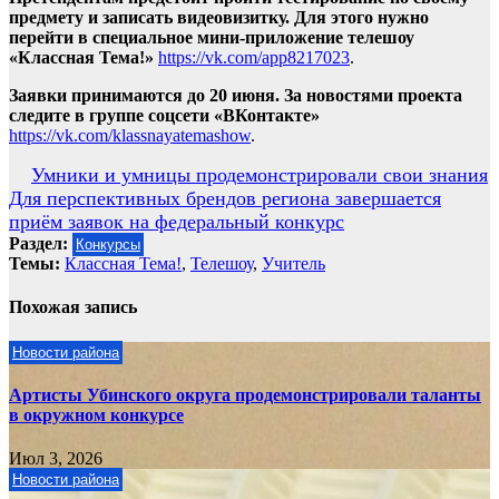
предмету и записать видеовизитку. Для этого нужно
перейти в специальное мини-приложение телешоу
«Классная Тема!»
https://vk.com/app8217023
.
Заявки принимаются до 20 июня. За новостями проекта
следите в группе соцсети «ВКонтакте»
https://vk.com/klassnayatemashow
.
Навигация
Умники и умницы продемонстрировали свои знания
Для перспективных брендов региона завершается
по
приём заявок на федеральный конкурс
записям
Раздел:
Конкурсы
Темы:
Классная Тема!
,
Телешоу
,
Учитель
Похожая запись
Новости района
Артисты Убинского округа продемонстрировали таланты
в окружном конкурсе
Июл 3, 2026
Новости района