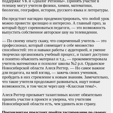
поддержке VK и «Диалог Регионы». Принять участие в
телешоу могут учителя физики, химии, математики,
биологии, географии, истории, русского языка и литературы.
Им предстоит наглядно продемонстрировать, что любой урок
можно провести зрелищно и интересно. А главный приз, за
который будут соревноваться педагоги, — это возможность
выпустить собственное авторское шоу на телевидении.
— По своему опыту скажу, что современный учитель — это
профессионал, который совмещает в себе множество
способностей: это и навыки работы с аудиторией, и умение
творчески организовать учебный процесс, и талант доступно
и понятно объяснить материал и т.д., — прокомментировала
учитель математики и психолог школы №2 р.п. Ордынское
Новосибирской области Алеся Риттер. — Но самое важное
для педагога, на мой взгляд, — зажечь своих учеников,
пробудить в них стремление к новым знаниям. Замечательно,
что такие учителя продолжают развиваться, ищут новые
возможности, в том числе через шоу «Классная тема!».
Алеся Риттер призывает талантливых коллег обязательно
принять участие в проекте и уверена, что учителям
Новосибирской области есть, чем удивить всю страну.
Претендентам предстоит пройти тестирование по своему