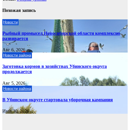
Похожая запись
Новости
Рыбный промысел Новосибирской области комплексно
развивается
Авг 6, 2026
Новости района
Заготовка кормов в хозяйствах Убинского округа
продолжается
Авг 5, 2026
Новости района
В Убинском округе стартовала уборочная кампания
Июл 30, 2026