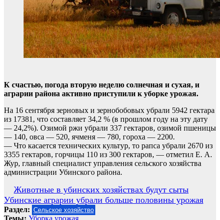
К счастью, погода вторую неделю солнечная и сухая, и
аграрии района активно приступили к уборке урожая.
На 16 сентября зерновых и зернобобовых убрали 5942 гектара
из 17381, что составляет 34,2 % (в прошлом году на эту дату
— 24,2%). Озимой ржи убрали 337 гектаров, озимой пшеницы
— 140, овса — 520, ячменя — 780, гороха — 2200.
— Что касается технических культур, то рапса убрали 2670 из
3355 гектаров, горчицы 110 из 300 гектаров, — отметил Е. А.
Жур, главный специалист управления сельского хозяйства
администрации Убинского района.
Навигация
Животные в убинских хозяйствах будут сыты
Убинские аграрии убрали больше половины урожая
по
Раздел:
Сельское хозяйство
записям
Темы:
Уборка урожая