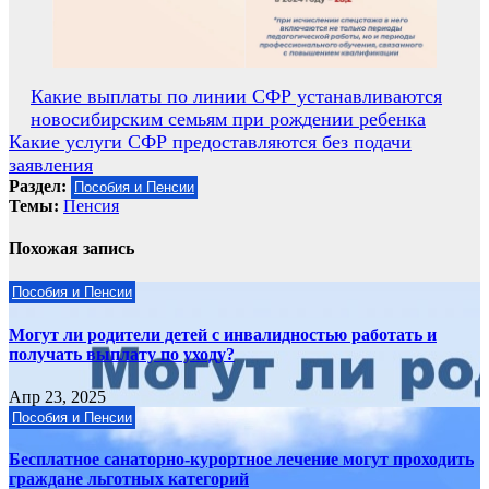
Навигация
Какие выплаты по линии СФР устанавливаются
новосибирским семьям при рождении ребенка
по
Какие услуги СФР предоставляются без подачи
записям
заявления
Раздел:
Пособия и Пенсии
Темы:
Пенсия
Похожая запись
Пособия и Пенсии
Могут ли родители детей с инвалидностью работать и
получать выплату по уходу?
Апр 23, 2025
Пособия и Пенсии
Бесплатное санаторно-курортное лечение могут проходить
граждане льготных категорий