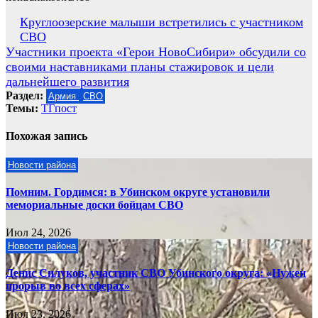
Навигация
Круглоозерские малыши встретились с участником
СВО
по
Участники проекта «Герои НовоСибири» обсудили со
записям
своими наставниками планы стажировок и цели
дальнейшего развития
Раздел:
Армия
СВО
Темы:
ТГпост
Похожая запись
Новости района
Помним. Гордимся: в Убинском округе установили
мемориальные доски бойцам СВО
Июл 24, 2026
Новости района
Денис Силуков, участник СВО Убинского округа: «Нужен
прорыв во всех сферах»
Июл 23, 2026