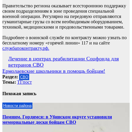
Правительство региона оказывает всестороннюю поддержку
своим подразделениям в зоне проведения специальной
военной операции. Регулярно на передовую отправляются
гуманитарные грузы со всем необходимым оборудованием,
техникой, медицинскими и продовольственными товарами.
Подробнее о воинской службе по контракту можно узнать по
бесплатному номеру «горячей линии» 117 и на сайте
службапоконтракту.рф.
Навигация
Лечение в центрах реабилитации Соцфонда для
ветеранов СВО
по
Ермолаевские школьники в помощь бойцам!
записям
Раздел:
СВО
Темы:
ТГпост
Похожая запись
Новости района
Помним. Гордимся: в Убинском округе установили
мемориальные доски бойцам СВО