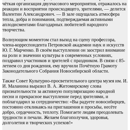
чёткая организация двухчасового мероприятия, отражалось на
реакции и восприятии происходящего, зрителями, — делится
Валентин Александрович. — В зале ощущалась атмосфера
тепла, добра и понимания, подтверждаемая активными
аплодисментами благодарных любителей народного
творчества.
Волнующим моментом стал выход на сцену профессора,
члена-корреспондента Петровской академии наук и искусств
Ю. Г. Марченко. В своём выступлении он заострил внимание
на роли и значении культуры в современных условиях,
поздравил участников и зрителей с праздником. В связи с 85-
летием со дня рождения, ему вручили Почётную Грамоту
Законодательного Собрания Новосибирской области.
Также Совет Культурно-просветительного центра музея им. И.
И. Маланина выразил В. А. Житомирскому слова
признательности за активную популяризацию народной
песни и прекрасное выступление перед зрителями, и
поблагодарил за сотрудничество: «Вы радуете новосибирцев,
постоянно откликаясь на приглашения и просьбы, несёте
добро, сердечность, теплоту. Помогаете людям преодолевать
трудности и печали. Желаем благополучия, здоровья,
долголетия и творческих успехов!»