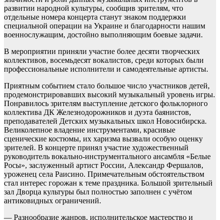
развитии народной культуры, сообщив зрителям, что
отдельные номера концерта станут знаком поддержки
специальной операции на Украине и благодарности нашим
военнослужащим, достойно выполняющим боевые задачи.
В мероприятии приняли участие более десяти творческих
коллективов, восемьдесят вокалистов, среди которых были
профессиональные исполнители и самодеятельные артисты.
Приятным событием стало большое число участников детей,
продемонстрировавших высокий музыкальный уровень игры.
Понравилось зрителям выступление детского фольклорного
коллектива ДК Железнодорожников и дуэта баянистов,
преподавателей Детских музыкальных школ Новосибирска.
Великолепное владение инструментами, красивые
сценические костюмы, их харизма вызвали особую оценку
зрителей. В концерте принял участие художественный
руководитель вокально-инструментального ансамбля «Белые
Росы», заслуженный артист России, Александр Фершалов,
уроженец села Раисино. Примечательным обстоятельством
стал интерес горожан к теме праздника. Большой зрительный
зал Дворца культуры был полностью заполнен с учётом
антиковидных ограничений.
— Разнообразие жанров, исполнительское мастерство и