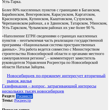
Усть-Тарка.
Более 80% населенных пунктов с границами в Баганском,
Барабинском, Венгеровском, Карасукском, Каргатском,
Краснозерском, Купинском, Кыштовском, Сузунском,
Черепановском районах, а в Здвинском, Татарском, Убинском,
Усть-Таркском, Чулымском районах их уже более 90 %.
«Наполнение ЕГРН сведениями о границах населенных
пунктов – неотъемлемая часть реализации государственной
программы «Национальная система пространственных
данных». Эта работа ведется совместно с Министерством
строительства Новосибирской области и органами местного
самоуправления региона”, – комментирует заместитель
руководителя Управления Росреестра по Новосибирской
области Наталья Зайцева.
Навигация
Новосибирцев по-прежнему интересует вторичный
рынок жилья
по
Газификация – вопрос, затрагивающий интересы
записям
нескольких тысяч новосибирцев
Раздел:
Росреестр
Темы:
Росреестр
Похожая запись