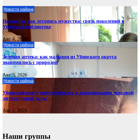
Новости района
Искусство как летопись мужества: связь поколений в
Убинской библиотеке
Авг 4, 2026
Новости района
Зеленая аптека: как малыши из Убинского округа
знакомились с природой
Авг 3, 2026
Новости района
Убинский округ присоединился к празднованию знаковой
литературной даты
Авг 2, 2026
Наши группы