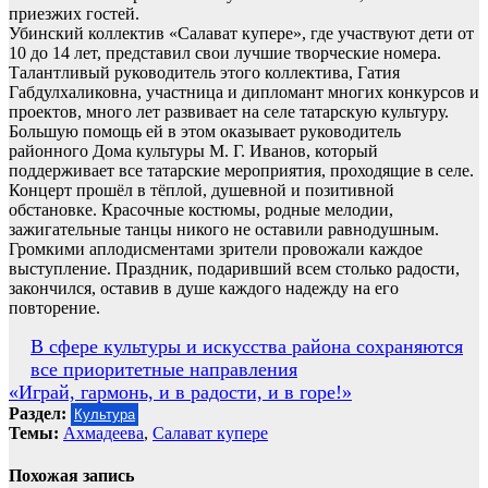
приезжих гостей.
Убинский коллектив «Салават купере», где участвуют дети от
10 до 14 лет, представил свои лучшие творческие номера.
Талантливый руководитель этого коллектива, Гатия
Габдулхаликовна, участница и дипломант многих конкурсов и
проектов, много лет развивает на селе татарскую культуру.
Большую помощь ей в этом оказывает руководитель
районного Дома культуры М. Г. Иванов, который
поддерживает все татарские мероприятия, проходящие в селе.
Концерт прошёл в тёплой, душевной и позитивной
обстановке. Красочные костюмы, родные мелодии,
зажигательные танцы никого не оставили равнодушным.
Громкими аплодисментами зрители провожали каждое
выступление. Праздник, подаривший всем столько радости,
закончился, оставив в душе каждого надежду на его
повторение.
Навигация
В сфере культуры и искусства района сохраняются
все приоритетные направления
по
«Играй, гармонь, и в радости, и в горе!»
записям
Раздел:
Культура
Темы:
Ахмадеева
,
Салават купере
Похожая запись