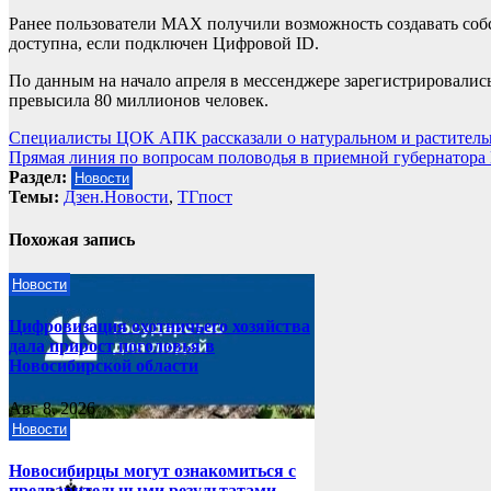
Ранее пользователи MAX получили возможность создавать со
доступна, если подключен Цифровой ID.
По данным на начало апреля в мессенджере зарегистрировалис
превысила 80 миллионов человек.
Навигация
Специалисты ЦОК АПК рассказали о натуральном и раститель
Прямая линия по вопросам половодья в приемной губернатор
по
Раздел:
Новости
записям
Темы:
Дзен.Новости
,
ТГпост
Похожая запись
Новости
Цифровизация охотничьего хозяйства
дала прирост поголовья в
Новосибирской области
Авг 8, 2026
Новости
Новосибирцы могут ознакомиться с
предварительными результатами