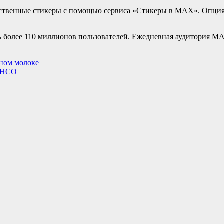
бственные стикеры с помощью сервиса «Стикеры в MAX». Опци
ь более 110 миллионов пользователей. Ежедневная аудитория M
ном молоке
а НСО