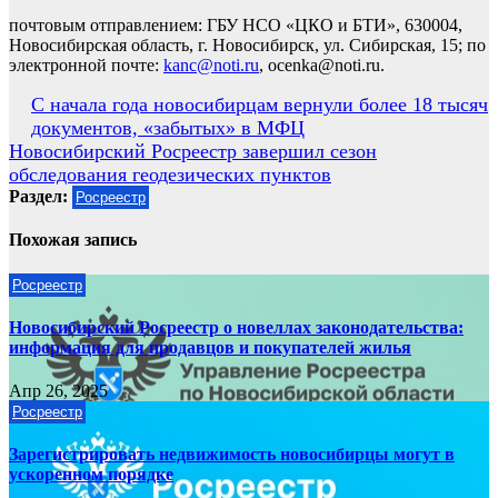
почтовым отправлением: ГБУ НСО «ЦКО и БТИ», 630004,
Новосибирская область, г. Новосибирск, ул. Сибирская, 15; по
электронной почте:
kanc@noti.ru
, ocenka@noti.ru.
Навигация
С начала года новосибирцам вернули более 18 тысяч
документов, «забытых» в МФЦ
по
Новосибирский Росреестр завершил сезон
записям
обследования геодезических пунктов
Раздел:
Росреестр
Похожая запись
Росреестр
Новосибирский Росреестр о новеллах законодательства:
информация для продавцов и покупателей жилья
Апр 26, 2025
Росреестр
Зарегистрировать недвижимость новосибирцы могут в
ускоренном порядке