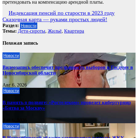
претендовать на компенсацию арендной платы.
Навигация
Индексация пенсий по старости в 2023 году
Сказочная карта — руками простых людей!
по
Раздел:
Новости
записям
Темы:
Дети-сироты
,
Жильё
,
Квартира
Похожая запись
Новости
Видеозапись обеспечит прозрачность выборов в Госдуму в
Новосибирской области
Авг 6, 2026
Новости
В память о подвиге: «Ростелеком» проведет кибертурнир
«Битва за Москву»
Авг 6, 2026
Новости
В Новосибирской области компенсируя расходы ЖКУ