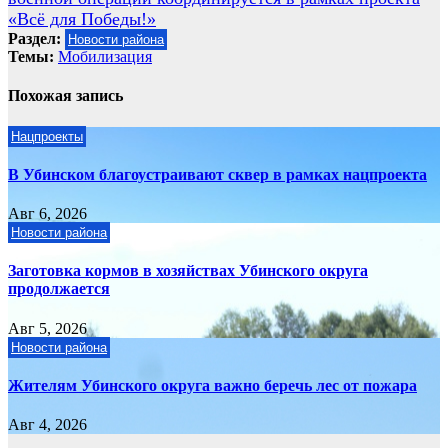
записям
«Всё для Победы!»
Раздел:
Новости района
Темы:
Мобилизация
Похожая запись
Нацпроекты
В Убинском благоустраивают сквер в рамках нацпроекта
Авг 6, 2026
Новости района
Заготовка кормов в хозяйствах Убинского округа
продолжается
Авг 5, 2026
Новости района
Жителям Убинского округа важно беречь лес от пожара
Авг 4, 2026