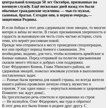
центральной площади 50 лет Октября, призванные на
военную службу. Ещё несколько дней назад это были
обычные гражданские мужчины — чьи-то мужья,
сыновья, братья. Сегодня они, в первую очередь,—
защитники Родины.
И если бойцы в этот день сдерживали свои эмоции, то многие
матери и жёны не могли. В глазах призывников уверенность и
гордость за выпавшую им честь стать частью истории, стать
теми, кто вернёт россиянам покой.
Прежде чем отправиться к месту проведения спецоперации,
все они пройдут период боевого слаживания. Это
необходимо, видимо, для того, чтобы вспомнить армейские и
боевые навыки. Перед отправкой на полигон призывникам
сказали много тёплых и добрых слов поддержки.
Олег Фёдорович Конюк, Глава Убинского района, не
сдерживая эмоций, пожелал землякам успехов в выполнении
поставленных задач:
— Разные были времена для нашей страны, но всегда жители
нашего района проявляли личную отвагу, мужество и
героизм. У нас один наказ — вернуться живыми и здоровыми!
Помните: вас ждут дома!..
На трогательную речь ответили и призывники из строя:
— Не волнуйся, Олег Фёдорович, мы туда и обратно!
В этот день все были ближе и роднее друг другу. С