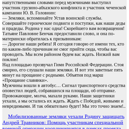
напутственными словами перед мужчинами выступил
участник грузино-абхазского конфликта и участник чеченской
кампании Ю. В. Головнин:
— Земляки, вспоминайте Устав воинской службы.
Совершайте героические подвиги и поступки, как наши деды
и прадеды. Родина у нас одна! Скорейшего вам возвращения!
Татьяне Павловне Бенчак предоставили слово, и она по-
матерински обратилась к призывникам:
— Дорогие наши ребята! Я сегодня говорю от имени тех, кто
по каким-либо причинам не смог прийти сюда, чтобы вас
проводить. Мы всем районом будем вас ждать. Низкий вам
поклон!
Над площадью прозвучал Гимн Российской Федерации. Стоя
смирно, его слушали наши земляки. И вот эти заветные пять
минут на прощание с родными. Объятия под марш
«Прощание славянки».
Мужчины вошли в автобус… Сигнал транспортного средства
оповестил людей, собравшихся на площади, об отправке.
Провожающие, молча, махали руками. Наши защитники
уехали, а мы остались их ждать. Ждать с Победой, живыми и
невредимыми. И так обязательно будет! Мы это точно знаем!..
Навигация
Мобилизованные земляки уехали Родину защищать
Андрей Травников: Помощь участникам специальной
по
военной операции координируется в рамках проекта