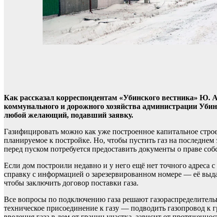
Как рассказал корреспондентам «Убинского вестника» Ю. А
коммунального и дорожного хозяйства администрации Убин
любой желающий, подавший заявку.
Газифицировать можно как уже построенное капитальное строе
планируемое к постройке. Но, чтобы пустить газ на последнем
перед пуском потребуется предоставить документы о праве со
Если дом построили недавно и у него ещё нет точного адреса с
справку с информацией о зарезервированном номере — её выда
чтобы заключить договор поставки газа.
Все вопросы по подключению газа решают газораспределительн
техническое присоединение к газу — подводить газопровод к 
введения газа в дом от границ участка, зависит от протяженнос