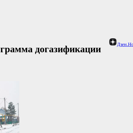
Дзен.Н
ограмма догазификации