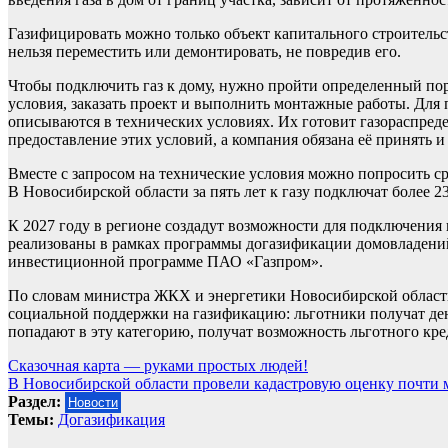
Газифицировать можно только объект капитального строительст
нельзя переместить или демонтировать, не повредив его.
Чтобы подключить газ к дому, нужно пройти определенный поря
условия, заказать проект и выполнить монтажные работы. Для
описываются в технических условиях. Их готовит газораспреде
предоставление этих условий, а компания обязана её принять и
Вместе с запросом на технические условия можно попросить ср
В Новосибирской области за пять лет к газу подключат более 2
К 2027 году в регионе создадут возможности для подключения
реализованы в рамках программы догазификации домовладений
инвестиционной программе ПАО «Газпром».
По словам министра ЖКХ и энергетики Новосибирской области
социальной поддержки на газификацию: льготники получат де
попадают в эту категорию, получат возможность льготного кре
Навигация
Сказочная карта — руками простых людей!
В Новосибирской области провели кадастровую оценку почти 
по
Раздел:
Новости
записям
Темы:
Догазификация