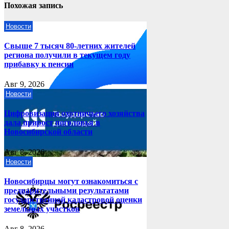
Похожая запись
Новости
Свыше 7 тысяч 80-летних жителей
региона получили в текущем году
прибавку к пенсии
Авг 9, 2026
Новости
Цифровизация охотничьего хозяйства
дала прирост поголовья в
Новосибирской области
Авг 8, 2026
Новости
Новосибирцы могут ознакомиться с
предварительными результатами
государственной кадастровой оценки
земельных участков
Авг 8, 2026