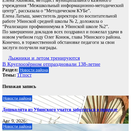
Елена Акимова, методист муниципального казенного
учреждения “Межшкольный информационно-методический
центр”, рассказала о “Методическом КУБе”.
Елена Латыш, заместитель директора по воспитательной
работе Убинской средней школы № 2, доложила о
“Реализации профминимума в Убинской школе №2”.
По завершении докладов всех поздравил и пожелал удачи в
новом учебном году Олег Конюк, глава Убинского района.
Конечно, в торжественной обстановке педагоги за свои
заслуги получили награды.
Навигация
Лыжники и летом тренируются
В Круглоозёрном отпраздновали 138-летие
по
Раздел:
Новости района
записям
Темы:
ТГпост
Похожая запись
Новости района
Дошколята из Убинского учатся заботиться о природе
Авг 9, 2026
Новости района