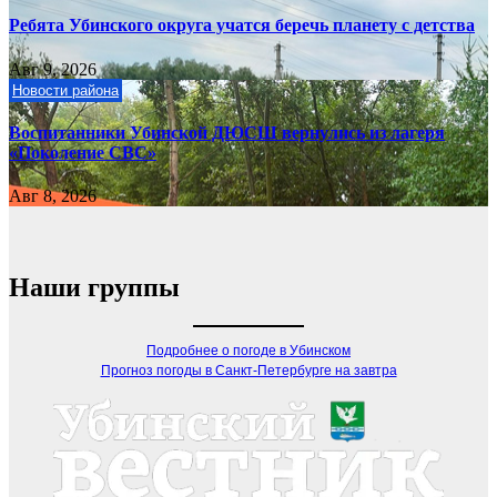
Ребята Убинского округа учатся беречь планету с детства
Авг 9, 2026
Новости района
Воспитанники Убинской ДЮСШ вернулись из лагеря
«Поколение СВС»
Авг 8, 2026
Наши группы
Подробнее о погоде в Убинском
Прогноз погоды в Санкт-Петербурге на завтра