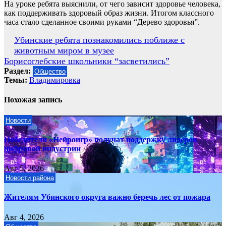
На уроке ребята выяснили, от чего зависит здоровье человека,
как поддерживать здоровый образ жизни. Итогом классного
часа стало сделанное своими руками “Дерево здоровья”.
Навигация
Убинские ребята познакомились поближе с
животным миром в музее
по
Борисоглебские школьники “засветились”
записям
Раздел:
Общество
Темы:
Владимировка
Похожая запись
Новости
Победители «Нейроигр» получат поддержку лидеров
цифровой индустрии
Авг 5, 2026
Новости района
Жителям Убинского округа важно беречь лес от пожара
Авг 4, 2026