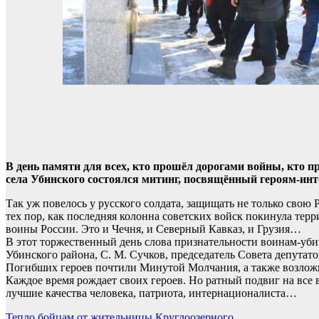
В день памяти для всех, кто прошёл дорогами войны, кто п
села Убинского состоялся митинг, посвящённый героям-ин
Так уж повелось у русского солдата, защищать не только свою
тех пор, как последняя колонна советских войск покинула тер
воины России. Это и Чечня, и Северный Кавказ, и Грузия…
В этот торжественный день слова признательности воинам-уби
Убинского района, С. М. Сучков, председатель Совета депутатов
Погибших героев почтили Минутой Молчания, а также возлож
Каждое время рождает своих героев. Но ратный подвиг на все 
лучшие качества человека, патриота, интернационалиста…
Тепло бойцам от жительницы Круглоозерного