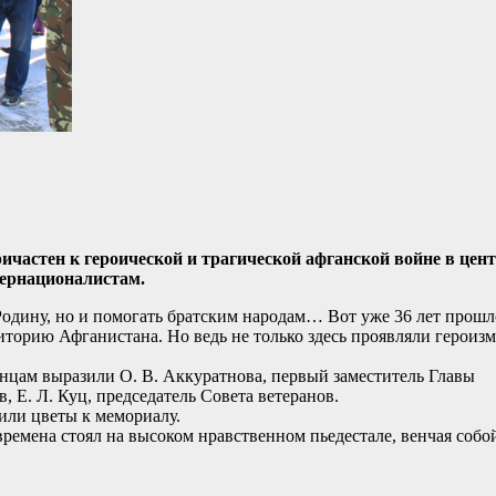
ричастен к героической и трагической афганской войне в цен
тернационалистам.
 Родину, но и помогать братским народам… Вот уже 36 лет прошл
риторию Афганистана. Но ведь не только здесь проявляли героизм
нцам выразили О. В. Аккуратнова, первый заместитель Главы
, Е. Л. Куц, председатель Совета ветеранов.
или цветы к мемориалу.
времена стоял на высоком нравственном пьедестале, венчая собо