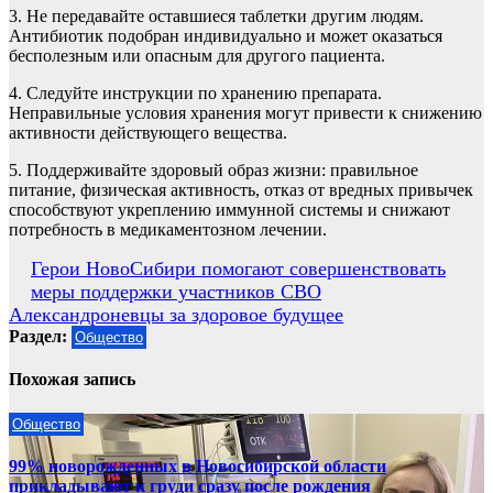
3. Не передавайте оставшиеся таблетки другим людям.
Антибиотик подобран индивидуально и может оказаться
бесполезным или опасным для другого пациента.
4. Следуйте инструкции по хранению препарата.
Неправильные условия хранения могут привести к снижению
активности действующего вещества.
5. Поддерживайте здоровый образ жизни: правильное
питание, физическая активность, отказ от вредных привычек
способствуют укреплению иммунной системы и снижают
потребность в медикаментозном лечении.
Навигация
Герои НовоСибири помогают совершенствовать
меры поддержки участников СВО
по
Александроневцы за здоровое будущее
записям
Раздел:
Общество
Похожая запись
Общество
99% новорожденных в Новосибирской области
прикладывают к груди сразу после рождения