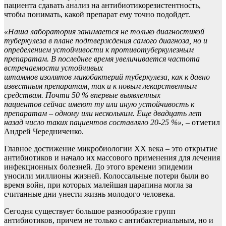
пациента сдавать анализ на антибиотикорезистентность,
чтобы понимать, какой препарат ему точно подойдет.
«Наша лаборатория занимается не только диагностикой
туберкулеза в плане подтверждения самого диагноза, но и
определением устойчивости к противотуберкулезным
препаратам.
В последнее время увеличивается частота
встречаемости устойчивых
штаммов
изолятов
микобактерий туберкулеза, как к давно
известным препаратам,
так и к новым
лекарственным
средствам
.
П
очти 50 % впервые выявленных
пациентов
сейчас
имеют ту или иную устойчивость к
препаратам –
одному или нескольким
. Еще двадцать лет
назад число таких пациентов составляло 20-25 %
»
, – отметил
Андрей Чередниченко.
Главное достижение микробиологии ХХ века – это открытие
антибиотиков и начало их массового применения для лечения
инфекционных болезней. До этого времени эпидемии
уносили миллионы жизней. Колоссальные потери были во
время войн, при которых малейшая царапина могла за
считанные дни унести жизнь молодого человека.
Сегодня существует большое разнообразие групп
антибиотиков, причем не только с антибактериальным, но и