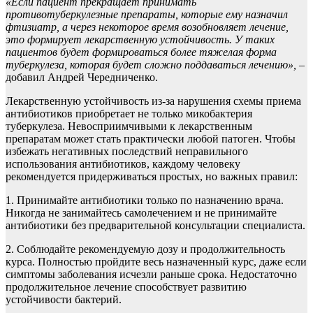
«Если п
ациент прекр
ащает принимать
противотуберкуле
зные препараты, которые
ему
назначил
фтизиатр
, а через
некоторое время
возобновляет лечение
,
это формирует
лекарственную устойчивость.
У таких
пациентов
будет формироваться более тяж
е
лая форма
туберкул
е
за, которая будет сложно поддаваться лечению
»,
–
добавил Андрей Чередниченко.
Лекарственную устойчивость из-за нарушения схемы приема
антибиотиков приобретает не только микобактерия
туберкулеза. Невосприимчивыми к лекарственным
препаратам может стать практически любой патоген. Чтобы
избежать негативных последствий неправильного
использования антибиотиков, каждому человеку
рекомендуется придерживаться простых, но важных правил:
1. Принимайте антибиотики только по назначению врача.
Никогда не занимайтесь самолечением и не принимайте
антибиотики без предварительной консультации специалиста.
2. Соблюдайте рекомендуемую дозу и продолжительность
курса. Полностью пройдите весь назначенный курс, даже если
симптомы заболевания исчезли раньше срока. Недостаточно
продолжительное лечение способствует развитию
устойчивости бактерий.