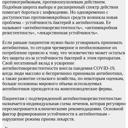
противогрибковым, противоопухолевым действием.
Подобная широта выбора и расширенный спектр действия
помогает бороться с инфекциями. Но одновременно с
доступностью противомикробных средств возникла новая
проблема – устойчивость бактерий к антибиотикам. Ее
называют «антибиотикорезистентность», «антимикробная
резистентность», «лекарственная устойчивость».
Если раньше пациентов нужно было уговаривать принимать
антибиотики, то сегодня чрезмерное и необоснованное их
потребление привело к тому, что человечество может остаться
без защиты из-за устойчивости бактерий к этим препаратам.
Свой негативный вклад в ускорение
антибиотикорезистентности внесла пандемия COVID-19,
когда люди массово и беспричинно принимали антибиотики,
а также развитие сельского хозяйства, по некоторым оценкам,
больше половины мирового объема используемых
антибиотиков приходится на животноводческие фермы.
Пациентам с подтвержденной антибиотикорезистентностью
назначается индивидуальная схема лечения, которая регулярно
пересматривается клиническими рекомендациями. Основной
фактор формирования устойчивости к антибиотикам –
нарушение режима приема лекарств.