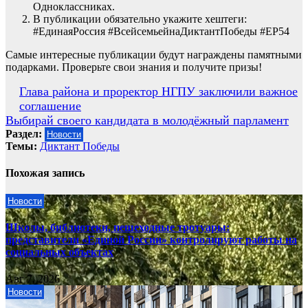
Одноклассниках.
В публикации обязательно укажите хештеги:
#ЕдинаяРоссия #ВсейсемьейнаДиктантПобеды #ЕР54
Самые интересные публикации будут награждены памятными
подарками. Проверьте свои знания и получите призы!
Навигация
Глава района и проректор НГПУ заключили важное
соглашение
по
Выбирай своего кандидата в молодёжный парламент
записям
Раздел:
Новости
Темы:
Диктант Победы
Похожая запись
Новости
Школы, библиотеки, пешеходные тротуары:
представители «Единой России» контролируют работы на
социальных объектах
Авг 7, 2026
Новости