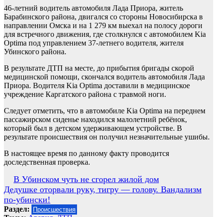
46-летний водитель автомобиля Лада Приора, житель
Барабинского района, двигался со стороны Новосибирска в
направлении Омска и на 1 279 км выехал на полосу дороги
для встречного движения, где столкнулся с автомобилем Kia
Optima под управлением 37-летнего водителя, жителя
Убинского района.
В результате ДТП на месте, до прибытия бригады скорой
медицинской помощи, скончался водитель автомобиля Лада
Приора. Водителя Kia Optima доставили в медицинское
учреждение Каргатского района с травмой ноги.
Следует отметить, что в автомобиле Kia Optima на переднем
пассажирском сиденье находился малолетний ребёнок,
который был в детском удерживающем устройстве. В
результате происшествия он получил незначительные ушибы.
В настоящее время по данному факту проводится
доследственная проверка.
Навигация
В Убинском чуть не сгорел жилой дом
Дедушке оторвали руку, тигру — голову. Вандализм
по
по-убински!
записям
Раздел:
Происшествия