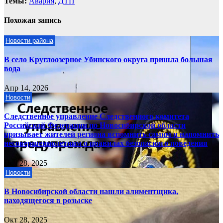
Темы:
Авария
,
ДТП
Похожая запись
Новости района
В село Круглоозерное Убинского округа пришла большая
вода
Апр 14, 2026
Новости
Следственное управление Следственного комитета
Российской Федерации по Новосибирской области
призывает жителей региона вспомнить самим и напомнить
несовершеннолетним о правилах безопасного поведения
Ноя 28, 2025
Новости
В Новосибирской области нашли алиментщика,
находящегося в розыске
Окт 28, 2025