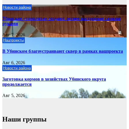
Новости района
Убинские «тополята» создают летнее настроение своими
руками
Авг 7, 2026
Нацпроекты
В Убинском благоустраивают сквер в рамках нацпроекта
Авг 6, 2026
Новости района
Заготовка кормов в хозяйствах Убинского округа
продолжается
Авг 5, 2026
Наши группы