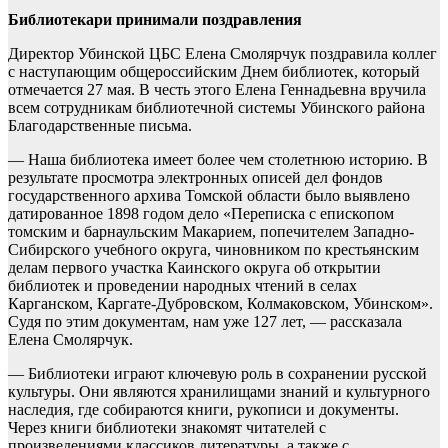
Библиотекари принимали поздравления
Директор Убинской ЦБС Елена Смолярчук поздравила коллег
с наступающим общероссийским Днем библиотек, который
отмечается 27 мая. В честь этого Елена Геннадьевна вручила
всем сотрудникам библиотечной системы Убинского района
Благодарственные письма.
— Наша библиотека имеет более чем столетнюю историю. В
результате просмотра электронных описей дел фондов
государственного архива Томской области было выявлено
датированное 1898 годом дело «Переписка с епископом
томским и барнаульским Макарием, попечителем Западно-
Сибирского учебного округа, чиновником по крестьянским
делам первого участка Каинского округа об открытии
библиотек и проведении народных чтений в селах
Карганском, Каргате-Дубровском, Колмаковском, Убинском».
Судя по этим документам, нам уже 127 лет, — рассказала
Елена Смолярчук.
— Библиотеки играют ключевую роль в сохранении русской
культуры. Они являются хранилищами знаний и культурного
наследия, где собираются книги, рукописи и документы.
Через книги библиотеки знакомят читателей с
произведениями классиков литературы, а также с