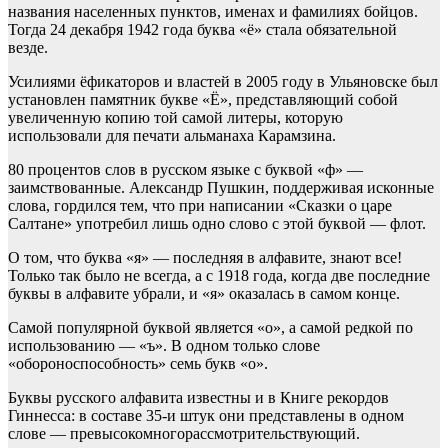
названия населенных пунктов, именах и фамилиях бойцов.
Тогда 24 декабря 1942 года буква «ё» стала обязательной
везде.
Усилиями ëфикаторов и властей в 2005 году в Ульяновске был
установлен памятник букве «Ё», представляющий собой
увеличенную копию той самой литеры, которую
использовали для печати альманаха Карамзина.
80 процентов слов в русском языке с буквой «ф» —
заимствованные. Александр Пушкин, поддерживая исконные
слова, гордился тем, что при написании «Сказки о царе
Салтане» употребил лишь одно слово с этой буквой — флот.
О том, что буква «я» — последняя в алфавите, знают все!
Только так было не всегда, а с 1918 года, когда две последние
буквы в алфавите убрали, и «я» оказалась в самом конце.
Самой популярной буквой является «о», а самой редкой по
использованию — «ъ». В одном только слове
«обороноспособность» семь букв «о».
Буквы русского алфавита известны и в Книге рекордов
Гиннесса: в составе 35-и штук они представлены в одном
слове — превысокомногорассмотрительствующий.