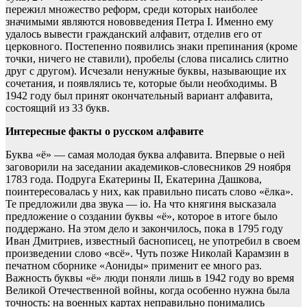
пережил множество реформ, среди которых наиболее
значимыми являются нововведения Петра I. Именно ему
удалось вывести гражданский алфавит, отделив его от
церковного. Постепенно появились знаки препинания (кроме
точки, ничего не ставили), пробелы (слова писались слитно
друг с другом). Исчезали ненужные буквы, называющие их
сочетания, и появлялись те, которые были необходимы. В
1942 году был принят окончательный вариант алфавита,
состоящий из 33 букв.
Интересные факты о русском алфавите
Буква «ё» — самая молодая буква алфавита. Впервые о ней
заговорили на заседании академиков-словесников 29 ноября
1783 года. Подруга Екатерины II, Екатерина Дашкова,
поинтересовалась у них, как правильно писать слово «ёлка».
Те предложили два звука — iо. На что княгиня высказала
предложение о создании буквы «ё», которое в итоге было
поддержано. На этом дело и закончилось, пока в 1795 году
Иван Дмитриев, известный баснописец, не употребил в своем
произведении слово «всё». Чуть позже Николай Карамзин в
печатном сборнике «Аониды» применит ее много раз.
Важность буквы «ё» люди поняли лишь в 1942 году во время
Великой Отечественной войны, когда особенно нужна была
точность: на военных картах неправильно понимались