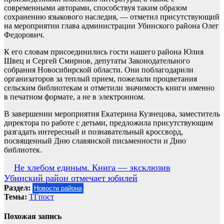
современными авторами, способствуя таким образом
сохранению языкового наследия, — отметил присутствующий
на мероприятии глава администрации Убинского района Олег
Федорович.
К его словам присоединились гости нашего района Юлия
Швец и Сергей Смирнов, депутаты Законодательного
собрания Новосибирской области. Они поблагодарили
организаторов за теплый прием, пожелали процветания
сельским библиотекам и отметили значимость книги именно
в печатном формате, а не в электронном.
В завершении мероприятия Екатерина Кузнецова, заместитель
директора по работе с детьми, предложила присутствующим
разгадать интересный и познавательный кроссворд,
посвященный Дню славянской письменности и Дню
библиотек.
Навигация
Не хлебом единым. Книга — эксклюзив
Убинский район отмечает юбилей
по
Раздел:
Новости района
записям
Темы:
ТГпост
Похожая запись