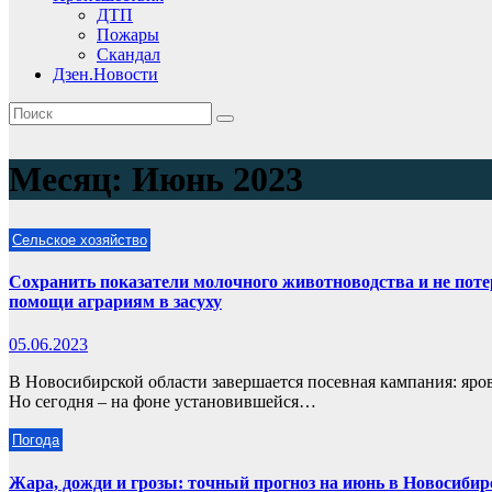
ДТП
Пожары
Скандал
Дзен.Новости
Месяц:
Июнь 2023
Сельское хозяйство
Сохранить показатели молочного животноводства и не поте
помощи аграриям в засуху
05.06.2023
В Новосибирской области завершается посевная кампания: яро
Но сегодня – на фоне установившейся…
Погода
Жара, дожди и грозы: точный прогноз на июнь в Новосибир