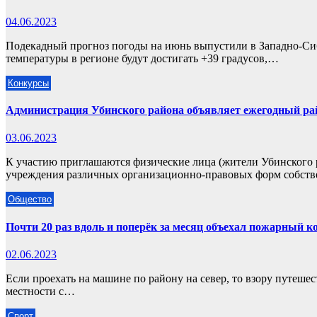
04.06.2023
Подекадный прогноз погоды на июнь выпустили в Западно-Си
температуры в регионе будут достигать +39 градусов,…
Конкурсы
Администрация Убинского района объявляет ежегодный ра
03.06.2023
К участию приглашаются физические лица (жители Убинского 
учреждения различных организационно-правовых форм собст
Общество
Почти 20 раз вдоль и поперёк за месяц объехал пожарный к
02.06.2023
Если проехать на машине по району на север, то взору путешес
местности с…
Спорт