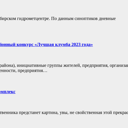
бирском гидрометцентре. По данным синоптиков дневные
йонный конкурс «Лучшая клумба 2023 года»
района), инициативные группы жителей, предприятия, организа
венности, предприятия…
омплекс
твенника предстанет картина, увы, не свойственная этой прекра