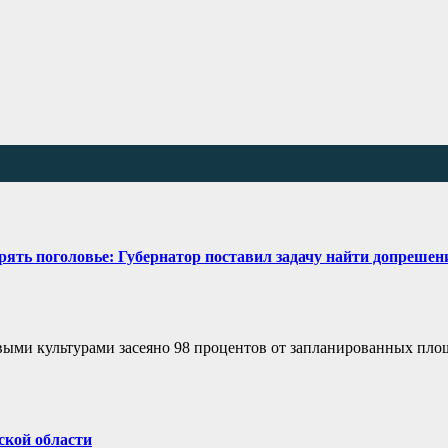
рять поголовье: Губернатор поставил задачу найти допрешен
выми культурами засеяно 98 процентов от запланированных пло
ской области