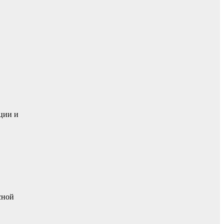
ции и
сной