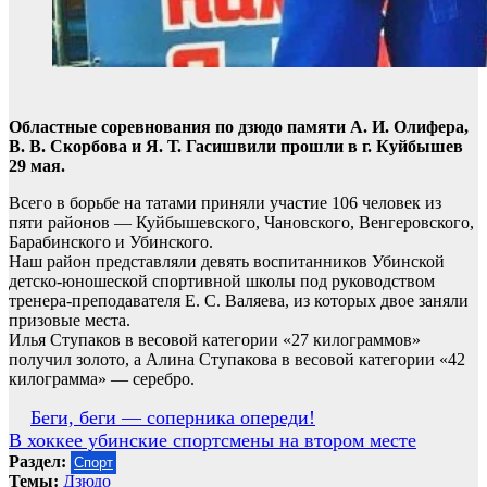
Областные соревнования по дзюдо памяти А. И. Олифера,
В. В. Скорбова и Я. Т. Гасишвили прошли в г. Куйбышев
29 мая.
Всего в борьбе на татами приняли участие 106 человек из
пяти районов — Куйбышевского, Чановского, Венгеровского,
Барабинского и Убинского.
Наш район представляли девять воспитанников Убинской
детско-юношеской спортивной школы под руководством
тренера-преподавателя Е. С. Валяева, из которых двое заняли
призовые места.
Илья Ступаков в весовой категории «27 килограммов»
получил золото, а Алина Ступакова в весовой категории «42
килограмма» — серебро.
Навигация
Беги, беги — соперника опереди!
В хоккее убинские спортсмены на втором месте
по
Раздел:
Спорт
записям
Темы:
Дзюдо