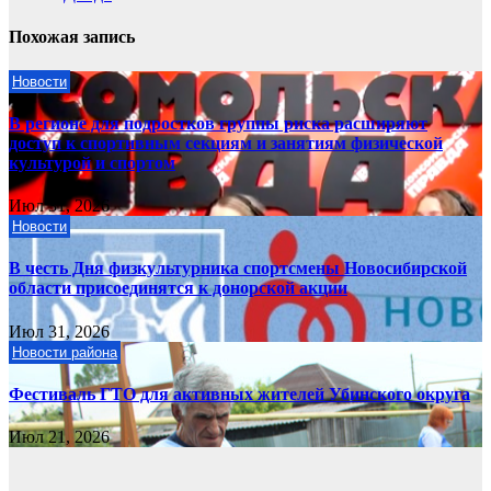
Похожая запись
Новости
В регионе для подростков группы риска расширяют
доступ к спортивным секциям и занятиям физической
культурой и спортом
Июл 31, 2026
Новости
В честь Дня физкультурника спортсмены Новосибирской
области присоединятся к донорской акции
Июл 31, 2026
Новости района
Фестиваль ГТО для активных жителей Убинского округа
Июл 21, 2026