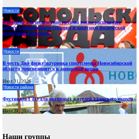
Новости
В регионе для подростков группы риска расширяют
доступ к спортивным секциям и занятиям физической
культурой и спортом
Июл 31, 2026
Новости
В честь Дня физкультурника спортсмены Новосибирской
области присоединятся к донорской акции
Июл 31, 2026
Новости района
Фестиваль ГТО для активных жителей Убинского округа
Июл 21, 2026
Наши группы