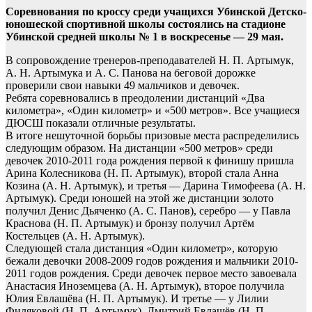
Соревнования по кроссу среди учащихся Убинской Детско-
юношеской спортивной школы состоялись на стадионе
Убинской средней школы № 1 в воскресенье — 29 мая.
В сопровождение тренеров-преподавателей Н. П. Артымук,
А. Н. Артымука и А. С. Панова на беговой дорожке
проверили свои навыки 49 мальчиков и девочек.
Ребята соревновались в преодолении дистанций «Два
километра», «Один километр» и «500 метров». Все учащиеся
ДЮСШ показали отличные результаты.
В итоге нешуточной борьбы призовые места распределились
следующим образом. На дистанции «500 метров» среди
девочек 2010-2011 года рождения первой к финишу пришла
Арина Колесникова (Н. П. Артымук), второй стала Анна
Козина (А. Н. Артымук), и третья — Дарина Тимофеева (А. Н.
Артымук). Среди юношей на этой же дистанции золото
получил Денис Дьяченко (А. С. Панов), серебро — у Павла
Краснова (Н. П. Артымук) и бронзу получил Артём
Костельцев (А. Н. Артымук).
Следующей стала дистанция «Один километр», которую
бежали девочки 2008-2009 годов рождения и мальчики 2010-
2011 годов рождения. Среди девочек первое место завоевала
Анастасия Иноземцева (А. Н. Артымук), второе получила
Юлия Евлашёва (Н. П. Артымук). И третье — у Лилии
Филяковой (Н. П. Артымук). Дмитрий Евлашёв (Н. П.