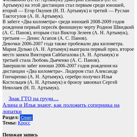
Артымук) на этой дистанции стал первым среди юношей,
второй — Егор Окунев (Н. П. Артымук) и третий — Руслан
Тактогулов (А. Н. Артымук).
В забеге «Два километра» среди юношей 2008-2009 годов
рождения первый пересёк финишную черту Родион Швидкий
(А. С. Панов), вторым стал Виктор Зелеев (А. Н. Артымук),
третьим — Денис Агапов (А. С. Панов).
Девочки 2006-2007 года также пробежали два километра.
Мария Дулько (А. Н. Артымук) выиграла первый приз, второе
место заняла Виктория Сайбаталова (А. Н. Артымук) и
третьей стала Любовь Дьяченко (А. С. Панов).
Завершили забег юноши 2006-2007 годов рождения на
дистанции «Два километра». Лидером стал Александр
Гончаренко (А. Н. Артымук), серебро получил Илья
Костельцев (А. Н. Артымук) и бронзу завоевал Сергей
Неволаев (Н. П. Артымук).
Навигация
Знак ГТО на груди…
Алина и Илья знают, как положить соперника на
по
лопатки
записям
Раздел:
Спорт
Темы:
Кросс
Похожая запись