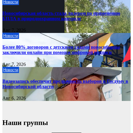
Новости
Новосибирская область стала лидером по применению
БПЛА в природоохранном контроле
Авг 7, 2026
Новости
Более 80% договоров с детскими садами новосибирцы
заключили онлайн при помощи цифровой подписи
Авг 7, 2026
Новости
Видеозапись обеспечит прозрачность выборов в Госдуму в
Новосибирской области
Авг 6, 2026
Наши группы