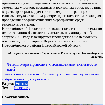
применяться для определения фактического использования
земельных участков, координат характерных точек их границ
в целях проверки корректности сведений о границах в
Едином государственном реестре недвижимости, а также для
проведения профилактических мероприятий среди
землепользователей.
Новосибирский Росреестр продолжит реализацию проекта по
использованию беспилотных летательных аппаратов. В
августе 2022 года планируется проведение еще нескольких
полетов над территорией Верх-Тулинского сельсовета
Новосибирского района Новосибирской области.
Материал подготовлен Управлением Росреестра по Новосибирской
области
Навигация
Летняя жара приводит к повышенной активности
змей
по
Электронный сервис Росреестра помогает правильно
записям
собрать пакет документов
Раздел:
Новости
Темы:
Росреестр
Похожая запись