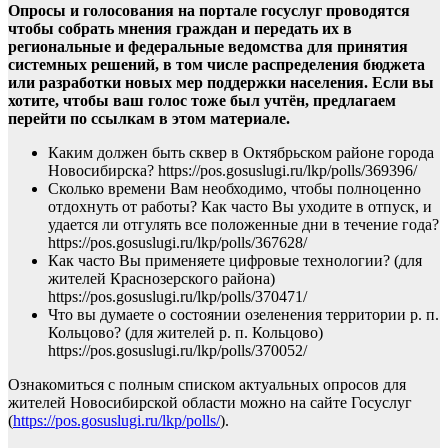
Опросы и голосования на портале госуслуг проводятся
чтобы собрать мнения граждан и передать их в
региональные и федеральные ведомства для принятия
системных решений, в том числе распределения бюджета
или разработки новых мер поддержки населения. Если вы
хотите, чтобы ваш голос тоже был учтён, предлагаем
перейти по ссылкам в этом материале.
Каким должен быть сквер в Октябрьском районе города
Новосибирска? https://pos.gosuslugi.ru/lkp/polls/369396/
Сколько времени Вам необходимо, чтобы полноценно
отдохнуть от работы? Как часто Вы уходите в отпуск, и
удается ли отгулять все положенные дни в течение года?
https://pos.gosuslugi.ru/lkp/polls/367628/
Как часто Вы применяете цифровые технологии? (для
жителей Краснозерского района)
https://pos.gosuslugi.ru/lkp/polls/370471/
Что вы думаете о состоянии озеленения территории р. п.
Кольцово? (для жителей р. п. Кольцово)
https://pos.gosuslugi.ru/lkp/polls/370052/
Ознакомиться с полным списком актуальных опросов для
жителей Новосибирской области можно на сайте Госуслуг
(
https://pos.gosuslugi.ru/lkp/polls/
).