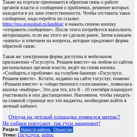
Также на портале принимается обратная связь о работе
органов власти и сообщения о проблемах, решение которых
находится в их зоне ответственности. Чтобы отставить такое
сообщение, надо перейти по ссылке:
https://pos.gosuslugi.ru/landing/
и нажать синюю кнопку
«отправить сообщение». После этого потребуется выполнить
авторизацию, если вы этого не сделали ранее. Затем кликаем
«начать» и отвечаем на вопросы, которые предложит форма
обратной связи.
Такая же электронная форма доступна в мобильном
приложении «Госуслуги. Решаем вместе» на любом из сайтов
региональных органов власти, ведёт на синяя кнопка
«Сообщить о проблеме» на голубом баннере «Госуслуги.
Решаем вместе». Кстати, недавно на сайте госуслуг, помимо
«Решаем вместе» и «общественного голосования», появилась
кнопка «выборы». Это для тех, кто 8 – 10 сентября планирует
участвовать в них дистанционно. Напомним, чтобы увидеть
на главной странице все эти виджеты, необходимо войти в
личный кабинет.
Навигация
Откуда на детской площадке появился матрас?
Не собаки покусают, так гуси защипают!
по
Раздел:
Новости района
Общество
записям
Темы:
Госуслуги
,
опрос