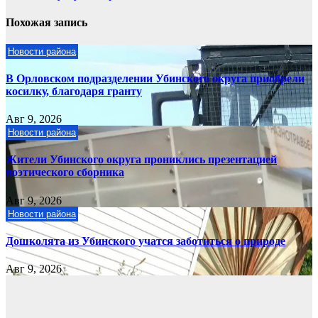
Похожая запись
Новости района
В Орловском подразделении Убинского округа приобрели
косилку, благодаря гранту
Авг 9, 2026
Новости района
Жители Убинского округа прониклись презентацией
поэтического сборника
Авг 9, 2026
Новости района
Дошколята из Убинского учатся заботиться о природе
Авг 9, 2026